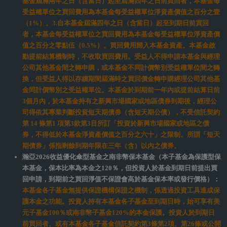
防制洗錢及打擊資恐宣導
個資保護法
Financial Information
瀚亞投資基金為瀚亞投資(Eastspring Investments)旗下之子基金，瀚亞投
資為依據盧森堡大公國法律組成之變動資本開放型投資公司，並指定瀚亞
投資(盧森堡)股份有限公司擔任其基金管理機構。資本國際基金係設立於盧
森堡之可變資本投資公司（SICAV），由屬資本集團關係企業之資本國際
管理公司（為一盧森堡之管理公司）管理。瑞萬通博基金為依據盧森堡大
公國法律組成之變動資本開放型投資公司，並指定Vontobel Asset
Management S.A.擔任其基金管理機構。
瀚亞投資、資本國際、瑞萬通博等系列基金、與本公司經理之基金（以下
統稱「本基金」）經金融監督管理委員會核准或同意生效，惟不表示絕無
風險。基金經理公司及境外基金管理機構以往之經理績效不保證基金之最
低投資收益；基金經理公司除盡善良管理人之注意義務外，不負責本基金
之盈虧，亦不保證最低之收益，投資人申購前應詳閱基金公開說明書，並
考慮是否適合本身之投資。