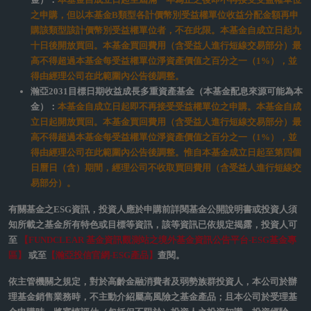
國家可能因國家政治、經濟情勢及交易制度變動等風險受直接或間接影
響。
基金主要投資於中國及在中國營運但於其他市場（如：香港）上市之有價
證券，依規定基金投資大陸地區證券市場之有價證券以掛牌上市有價證券
及銀行間債券市場為限，且總金額不得超過基金淨資產價值之20%，故本
基金非完全投資在大陸地區有價證券，投資人亦須留意中國市場特定政
治、經濟與市場等投資風險。基金主要投資於中國大陸地區，可能產生之
風險包括流動性不足風險、市場風險(含政治、利率、匯率等)、信用風險、
產業景氣循環變動等風險，透過滬港通/深港通機制或經理公司獲批之境外
機構投資者(QFII)額度投資於大陸地區有價證券，需遵守相關政策限制並
承擔政策變動風險，大陸地區之外匯管制及資金調度限制亦可能影響本基
金之流動性，或可能因受益人大量買回，致延遲給付買回價款，遇前述風
險時，本基金之淨資產價值可能因此產生波動。
基金外幣計價受益權單位以美元、澳幣、紐幣、南非幣、人民幣及日幣計
價，如投資人以其他非本基金計價幣別之貨幣結匯後投資本基金，須自行
承擔匯率變動之風險。當美元、澳幣、紐幣、南非幣、人民幣及日幣相對
其他貨幣貶值時，將產生匯兌損失。因投資人與銀行進行外幣交易有賣價
與買價之差異，投資人進行結匯時須承擔買賣價差，此價差依各銀行報價
而定。此外，投資人尚須承擔匯款費用，且外幣匯款費用可能高於新臺幣