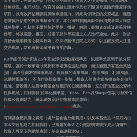
匯款費用。投資人亦須留意外幣匯款到達時點可能因受款行作業時間而遞
延。
瀚亞投信系列基金就申購收取遞延手續費之SA類型或S類型受益權單位
者，其手續費之收取將於買回時支付，且該費用將依持有期間而有所不
同，其餘費用之計收與前收手續費類型之受益權單位完全相同，亦不加計
分銷費用。SA類型或S類型受益權單位另設有買回及轉換(轉申購)限制，請
詳閱公開說明書。
瀚亞投資系列基金就申購手續費屬後收型之T3級別，手續費雖可遞延收
取，惟每年仍需支付1％的分銷費，可能造成實際負擔費用增加。分銷費用
反映於每日基金淨資產價值，為每年基金淨資產價值之1%(約每日
0.00274%)。在原始申購日屆滿三年之次一營業日，T3級別自動免費轉換
為相應的A級別。投資人申購手續費屬後收型之T3級別前，應向銷售機構
確實瞭解前收與後收級別之費用差異。
瀚亞三至六年到期新興市場收益機會債券基金（本基金有相當比重投
資於非投資等級之高風險債券且配息來源可能為本金）：
本基金於到
期屆滿或啟動提前結算機制時，信託契約即終止，經理公司將根據屆
時淨資產價值進行償付。本基金非定存之替代品，非為保本或護本型
投資策略，亦不保證本金之全額返還。投資組合之持債在無信用風險