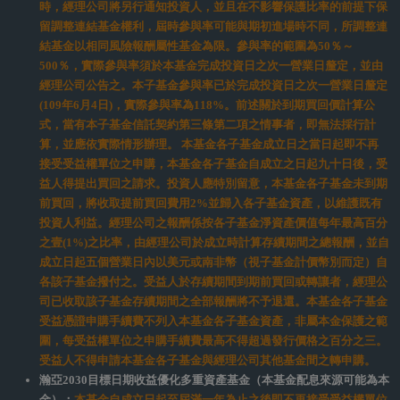
基金投資子基金部分可能涉有重複收取經理費。非投資等級債券基金主要
係投資於非投資等級債券，其投資風險來自於投資標的所產生之利率及信
用風險。由於債券價格與利率係為反向關係，當市場利率上調時將導致債
券價格下跌，產生利率風險；此外，投資於非投資等級債券基金可能隱含
發行主體無法償付本息之信用風險。故當本基金所投資之非投資等級債券
基金之投資標的發生上開利率及信用風險時，本基金之淨資產價值亦將因
而產生波動。
基金投資於符合美國Rule144A規定之私募性質債券，新興市場債券基金，
較可能發生流動性不足，財務訊息揭露不完整或因價格不透明導致波動性
較大之風險，投資人須留意相關風險。由於非投資等級債券之信用評等未
達投資等級或未經信用評等，且對利率變動的敏感度甚高，故本基金可能
會因利率上升、市場流動性下降，或債券發行機構違約不支付本金、利息
或破產而蒙受虧損。本基金不適合無法承擔相關風險之投資人。投資人投
資以非投資等級債券及新興市場國家之債券為訴求之基金不宜占其投資組
合過高之比重。投資非投資等級或未經信用評等之轉換公司債因無信用評
等或非投資等級因素，其利率風險、外匯波動風險或債券發行違約風險都
高於一般債券。
基金主要投資於新興市場國家或新興市場國家所發行之證券，故較需承受
較多風險，新興市場的市況亦較發展成熟的市場波動大，投資於新興市場