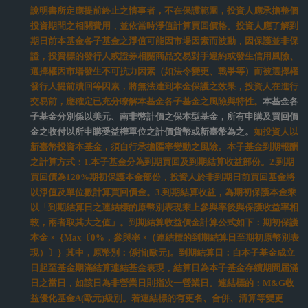
本文提及之經濟走勢預測不必然代表本基金之績效。投資一定有風險，投
資人在選擇投資標的時，請務必先考量個人自身狀況及風險承受度。
基金之收益分配由經理公司依基金孳息收入情況，決定應分配之收益金
額。基金的配息可能由基金的收益或本金中支付。任何涉及由本金支出的
部份，可能導致原始投資金額減損。基金配息率不代表基金報酬率，且過
去配息率不代表未來配息率；基金淨值可能因市場因素而上下波動。當市
場利率下降、基金投資組合中有發行機構無法償付利息或本金等情形發
生，將可能影響實際配息率。本基金配息前未先扣除應負擔之相關費用。
基金配息組成項目揭露於本公司網站。
年化月配息率為配息水準之參考，並不代表基金績效之衡量。本基金配息
係依據基金投資組合之報酬率及股利率為計算基礎，預估未來一年於投資
標的個股取得之資本利得及股利，並考量當下可能發生之資本損益，適度
調節並決定基金當月配息級別之配息率，以達成每月配息之頻率。基金管
理機構視基金報酬率及投資組合股利率調整配息率，故配息率可能會有變
動，若報酬率及股利率未來有上升或下降之情形時，基金之配息來源可能
為本金。此外，年化配息率之訂定應以平均年化報酬率為參考基準，惟基
金管理機構保留一定程度的彈性調整空間，並以避免配息過度侵蝕本金為
原則。