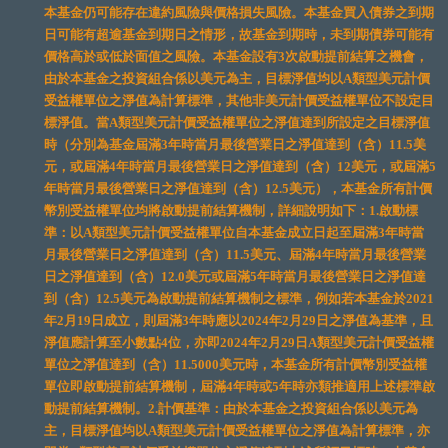
本基金仍可能存在違約風險與價格損失風險。本基金買入債券之到期
日可能有超逾基金到期日之情形，故基金到期時，未到期債券可能有
價格高於或低於面值之風險。本基金設有3次啟動提前結算之機會，
由於本基金之投資組合係以美元為主，目標淨值均以A類型美元計價
受益權單位之淨值為計算標準，其他非美元計價受益權單位不設定目
標淨值。當A類型美元計價受益權單位之淨值達到所設定之目標淨值
時（分別為基金屆滿3年時當月最後營業日之淨值達到（含）11.5美
元，或屆滿4年時當月最後營業日之淨值達到（含）12美元，或屆滿5
年時當月最後營業日之淨值達到（含）12.5美元），本基金所有計價
幣別受益權單位均將啟動提前結算機制，詳細說明如下：1.啟動標
準：以A類型美元計價受益權單位自本基金成立日起至屆滿3年時當
月最後營業日之淨值達到（含）11.5美元、屆滿4年時當月最後營業
日之淨值達到（含）12.0美元或屆滿5年時當月最後營業日之淨值達
到（含）12.5美元為啟動提前結算機制之標準，例如若本基金於2021
年2月19日成立，則屆滿3年時應以2024年2月29日之淨值為基準，且
淨值應計算至小數點4位，亦即2024年2月29日A類型美元計價受益權
單位之淨值達到（含）11.5000美元時，本基金所有計價幣別受益權
單位即啟動提前結算機制，屆滿4年時或5年時亦類推適用上述標準啟
動提前結算機制。2.計價基準：由於本基金之投資組合係以美元為
主，目標淨值均以A類型美元計價受益權單位之淨值為計算標準，亦