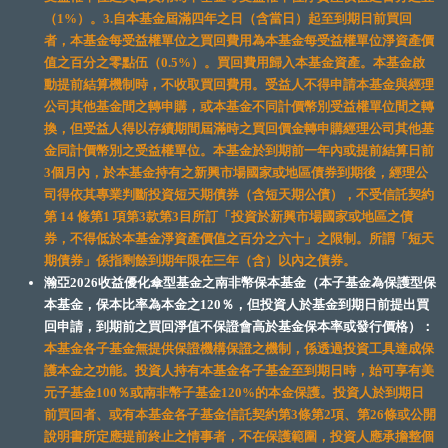
（1%）。3.自本基金屆滿四年之日（含當日）起至到期日前買回
者，本基金每受益權單位之買回費用為本基金每受益權單位淨資產價
值之百分之零點伍（0.5%）。買回費用歸入本基金資產。本基金啟
動提前結算機制時，不收取買回費用。受益人不得申請本基金與經理
公司其他基金間之轉申購，或本基金不同計價幣別受益權單位間之轉
換，但受益人得以存續期間屆滿時之買回價金轉申購經理公司其他基
金同計價幣別之受益權單位。本基金於到期前一年內或提前結算日前
3個月內，於本基金持有之新興市場國家或地區債券到期後，經理公
司得依其專業判斷投資短天期債券（含短天期公債），不受信託契約
第 14 條第1 項第3款第3目所訂「投資於新興市場國家或地區之債
券，不得低於本基金淨資產價值之百分之六十」之限制。所謂「短天
期債券」係指剩餘到期年限在三年（含）以內之債券。
瀚亞2026收益優化傘型基金之南非幣保本基金（本子基金為保護型保
本基金，保本比率為本金之120％，但投資人於基金到期日前提出買
回申請，到期前之買回淨值不保證會高於基金保本率或發行價格）：
本基金各子基金無提供保證機構保證之機制，係透過投資工具達成保
護本金之功能。投資人持有本基金各子基金至到期日時，始可享有美
元子基金100％或南非幣子基金120%的本金保護。投資人於到期日
前買回者、或有本基金各子基金信託契約第3條第2項、第26條或公開
說明書所定應提前終止之情事者，不在保護範圍，投資人應承擔整個