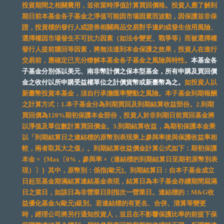
投資期間之相關費用，並依當時淨值計算買回價格。投資人應了解到
期日前本基金各子基金之淨值可能因市場因素而波動，因保護並非保
證，投資標的發行人或證券相關商品交易對手違約或發生信用風險、
選擇權因市場發生不可抗力因素（如法令變更、戰爭等）而被選擇權
發行人提前贖回等因素，將無法達到本金保護之效果，投資人在進行
交易前，應確定已充分瞭解本基金各子基金之風險與特性。
本基金各
子基金分別係以美元、南非幣計價之保本型基金，所有申購及買回價
金之收付以所申購受益權單位之計價貨幣或新臺幣為之。
如投資人以
新臺幣投資本基金，須自行承擔匯率變動之風險。本子基金到期報酬
之計算方式：1.本子基金分為到期買回及到期結算收益部份。2.到期
買回價為120%期初保護本金部份，投資人於非到期日前買回基金將
以淨值及單位數計算買回價金。3.到期結算收益，為期初保護本金乘
以「到期結算日之連結標的原幣別表現乘上參與率後與保護收益率相
較，兩者取其大之值」。到期結算收益價金計算公式如下：期初保護
本金 ×｛Max〔0%，參與率 ×（連結標的到期結算日至期初原幣別表
現）〕｝其中，原幣別：係指[歐元]。到期結算日：自本子基金成立
日起至基金期滿結算連結基金表現，結算日為本子基金存續期間屆滿
日之當日，如該日為非營業日則指次一營業日。連結標的：M&G收
益優化基金A(歐元)級別。若連結標的有更名、合併、清算等變更
時，經理公司將另行通知投資人，並且在不影響保護比率的前提下保