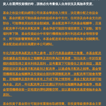
資人在選擇投資標的時，請務必先考量個人自身狀況及風險承受度。
基金之收益分配由經理公司依基金孳息收入情況，決定應分配之收益金
額。基金的配息可能由基金的收益或本金中支付。任何涉及由本金支出的
部份，可能導致原始投資金額減損。基金配息率不代表基金報酬率，且過
去配息率不代表未來配息率；基金淨值可能因市場因素而上下波動。當市
場利率下降、基金投資組合中有發行機構無法償付利息或本金等情形發
生，將可能影響實際配息率。本基金配息前未先扣除應負擔之相關費用。
基金配息組成項目揭露於本公司網站。
年化月配息率為配息水準之參考，並不代表基金績效之衡量。本基金配息
係依據基金投資組合之報酬率及股利率為計算基礎，預估未來一年於投資
標的個股取得之資本利得及股利，並考量當下可能發生之資本損益，適度
調節並決定基金當月配息級別之配息率，以達成每月配息之頻率。基金管
理機構視基金報酬率及投資組合股利率調整配息率，故配息率可能會有變
動，若報酬率及股利率未來有上升或下降之情形時，基金之配息來源可能
為本金。此外，年化配息率之訂定應以平均年化報酬率為參考基準，惟基
金管理機構保留一定程度的彈性調整空間，並以避免配息過度侵蝕本金為
原則。
基金投資子基金部分可能涉有重複收取經理費。非投資等級債券基金主要