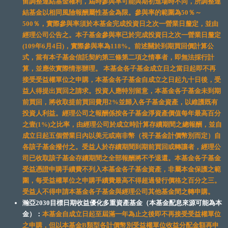
留調整連結基金權利，屆時參與率可能與期初進場時不同，所調整連
結基金以相同風險報酬屬性基金為限。參與率的範圍為50％～
500％，實際參與率須於本基金完成投資日之次一營業日釐定，並由
經理公司公告之。本子基金參與率已於完成投資日之次一營業日釐定
(109年6月4日)，實際參與率為118%。前述關於到期買回價計算公
式，當有本子基金信託契約第三條第二項之情事者，即無法採行計
算，並應依實際情形辦理。 本基金各子基金成立日之當日起即不再
接受受益權單位之申購，本基金各子基金自成立之日起九十日後，受
益人得提出買回之請求。投資人應特別留意，本基金各子基金未到期
前買回，將收取提前買回費用2%並歸入各子基金資產，以維護既有
投資人利益。經理公司之報酬係按各子基金淨資產價值每年最高百分
之壹(1%)之比率，由經理公司於成立時計算存續期間之總報酬，並自
成立日起五個營業日內以美元或南非幣（視子基金計價幣別而定）自
各該子基金撥付之。受益人於存續期間到期前買回或轉讓者，經理公
司已收取該子基金存續期間之全部報酬將不予退還。本基金各子基金
受益憑證申購手續費不列入本基金各子基金資產，非屬本金保護之範
圍，每受益權單位之申購手續費最高不得超過發行價格之百分之三。
受益人不得申請本基金各子基金與經理公司其他基金間之轉申購。
瀚亞2030目標日期收益優化多重資產基金（本基金配息來源可能為本
金）：
本基金自成立日起至屆滿一年為止之後即不再接受受益權單位
之申購，但以本基金B類型各計價幣別受益權單位收益分配金額再申