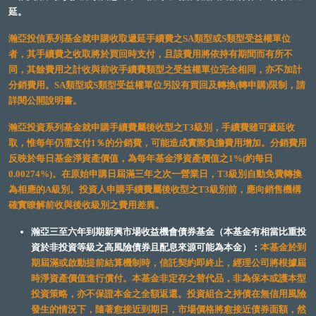
延。
瀚亞投信系列基金就申購收取遞延手續費之SA類型或S類型受益權單位
者，其手續費之收取將於買回時支付，且該費用將依持有期間而有所不
同，其餘費用之計收與前收手續費類型之受益權單位完全相同，亦不加計
分銷費用。SA類型或S類型受益權單位另設有買回及轉換(轉申購)限制，請
詳閱公開說明書。
瀚亞投資系列基金就申購手續費屬後收型之T3級別，手續費雖可遞延收
取，惟每年仍需支付1％的分銷費，可能造成實際負擔費用增加。分銷費用
反映於每日基金淨資產價值，為每年基金淨資產價值之1%(約每日
0.00274%)。在原始申購日屆滿三年之次一營業日，T3級別自動免費轉換
為相應的A級別。投資人申購手續費屬後收型之T3級別前，應向銷售機構
確實瞭解前收與後收級別之費用差異。
瀚亞三至六年到期新興市場收益機會債券基金（本基金有相當比重投
資於非投資等級之高風險債券且配息來源可能為本金）：
本基金於到
期屆滿或啟動提前結算機制時，信託契約即終止，經理公司將根據屆
時淨資產價值進行償付。本基金非定存之替代品，非為保本或護本型
投資策略，亦不保證本金之全額返還。投資組合之持債在無信用風險
發生的情況下，隨著愈接近到期日，市場價格將愈接近債券面額，然