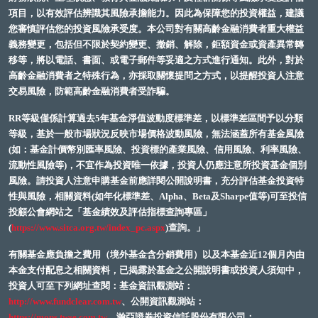
項目，以有效評估辨識其風險承擔能力。因此為保障您的投資權益，建議
您審慎評估您的投資風險承受度。本公司對有關高齡金融消費者重大權益
義務變更，包括但不限於契約變更、撤銷、解除，鉅額資金或資產異常轉
移等，將以電話、書面、或電子郵件等妥適之方式進行通知。此外，對於
高齡金融消費者之特殊行為，亦採取關懷提問之方式，以提醒投資人注意
交易風險，防範高齡金融消費者受詐騙。
RR等級僅係計算過去5年基金淨值波動度標準差，以標準差區間予以分類
等級，基於一般市場狀況反映市場價格波動風險，無法涵蓋所有基金風險
(如：基金計價幣別匯率風險、投資標的產業風險、信用風險、利率風險、
流動性風險等)，不宜作為投資唯一依據，投資人仍應注意所投資基金個別
風險。請投資人注意申購基金前應詳閱公開說明書，充分評估基金投資特
性與風險，相關資料(如年化標準差、Alpha、Beta及Sharpe值等)可至投信
投顧公會網站之「基金績效及評估指標查詢專區」
(
https://www.sitca.org.tw/index_pc.aspx
)查詢。」
有關基金應負擔之費用（境外基金含分銷費用）以及本基金近12個月內由
本金支付配息之相關資料，已揭露於基金之公開說明書或投資人須知中，
投資人可至下列網址查閱：基金資訊觀測站：
http://www.fundclear.com.tw
、公開資訊觀測站：
https://mops.twse.com.tw
、瀚亞證券投資信託股份有限公司：