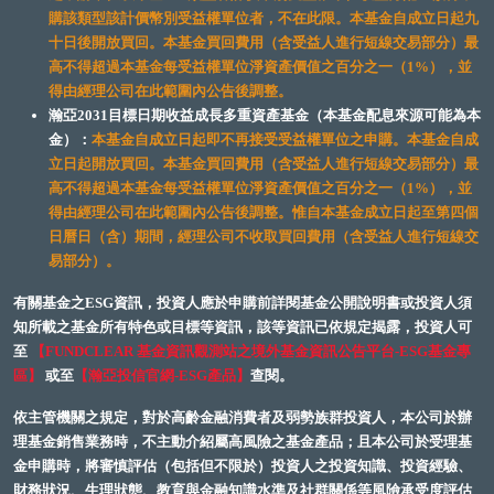
購該類型該計價幣別受益權單位者，不在此限。本基金自成立日起九
十日後開放買回。本基金買回費用（含受益人進行短線交易部分）最
高不得超過本基金每受益權單位淨資產價值之百分之一（1%），並
得由經理公司在此範圍內公告後調整。
瀚亞2031目標日期收益成長多重資產基金（本基金配息來源可能為本
金）：
本基金自成立日起即不再接受受益權單位之申購。本基金自成
立日起開放買回。本基金買回費用（含受益人進行短線交易部分）最
高不得超過本基金每受益權單位淨資產價值之百分之一（1%），並
得由經理公司在此範圍內公告後調整。惟自本基金成立日起至第四個
日曆日（含）期間，經理公司不收取買回費用（含受益人進行短線交
易部分）。
有關基金之ESG資訊，投資人應於申購前詳閱基金公開說明書或投資人須
知所載之基金所有特色或目標等資訊，該等資訊已依規定揭露，投資人可
至
【FUNDCLEAR 基金資訊觀測站之境外基金資訊公告平台-ESG基金專
區】
或至
【瀚亞投信官網-ESG產品】
查閱。
依主管機關之規定，對於高齡金融消費者及弱勢族群投資人，本公司於辦
理基金銷售業務時，不主動介紹屬高風險之基金產品；且本公司於受理基
金申購時，將審慎評估（包括但不限於）投資人之投資知識、投資經驗、
財務狀況、生理狀態、教育與金融知識水準及社群關係等風險承受度評估