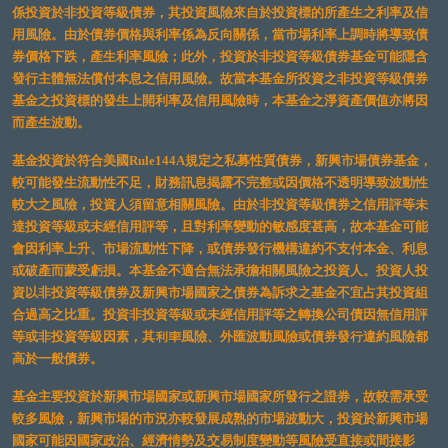
係投資於非投資等級債券，其投資風險來自於投資標的所產生之利率及信
用風險。由於債券價格與利率係為反向關係，當市場利率上調時將導致債
券價格下跌，產生利率風險；此外，投資於非投資等級債券基金可能隱含
發行主體無法償付本息之信用風險。故當本基金所投資之非投資等級債券
基金之投資標的發生上開利率及信用風險時，本基金之淨資產價值亦將因
而產生波動。
基金投資於符合美國Rule144A規定之私募性質債券，新興市場債券基金，
較可能發生流動性不足，財務訊息揭露不完整或因價格不透明導致波動性
較大之風險，投資人須留意相關風險。由於非投資等級債券之信用評等未
達投資等級或未經信用評等，且對利率變動的敏感度甚高，故本基金可能
會因利率上升、市場流動性下降，或債券發行機構違約不支付本金、利息
或破產而蒙受虧損。本基金不適合無法承擔相關風險之投資人。投資人投
資以非投資等級債券及新興市場國家之債券為訴求之基金不宜占其投資組
合過高之比重。投資非投資等級或未經信用評等之轉換公司債因無信用評
等或非投資等級因素，其利率風險、外匯波動風險或債券發行違約風險都
高於一般債券。
基金主要投資於新興市場國家或新興市場國家所發行之證券，故較需承受
較多風險，新興市場的市況亦較發展成熟的市場波動大，投資於新興市場
國家可能因國家政治、經濟情勢及交易制度變動等風險受直接或間接影