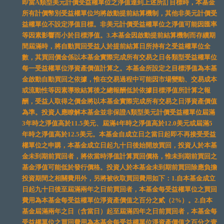
即當A類型美元計價受益權單位之淨值達到上述所訂目標時，本基金
所有計價幣別受益權單位均將啟動提前結算機制，其他非美元計價受
益權單位不設定淨值目標。非美元計價受益權單位之淨值可能因匯率
等因素影響而小於目標淨值。3.本基金因啟動提前結算機制而存續期
間屆滿時，將自動買回受益人於提前結算日所持有之受益權單位全
數，其買回價金係以本基金實際完成所有交易之日各類型受益權單位
每一受益權單位淨資產價值計算之。本基金所設定之目標淨值為本基
金啟動自動買回之依據，惟在交易過程中可能因市場變動、交易成本
或流動性等因素導致結算後之總報酬低於依據目標淨值所計算之報
酬，受益人取得之價金將以本基金實際完成所有交易之日淨資產價值
為準。投資人應瞭解本基金並非保證A類型美元計價受益權單位屆滿
3年時之淨值高於11.5美元、屆滿4年時之淨值高於12.0美元或屆滿5
年時之淨值高於12.5美元。本基金自成立日之當日起即不再接受受益
權單位之申購，本基金成立日起九十日後始開放買回，投資人於本基
金未到期前買回者，將依當時淨值計算買回價格，惟未到期前買回之
基金淨值可能低於發行價格。投資人於本基金未到期前買回除應負擔
投資期間之相關費用外，另將被收取買回費用如下：1.自本基金成立
日起九十日後至屆滿兩年之日前買回者，本基金每受益權單位之買回
費用為本基金每受益權單位淨資產價值之百分之貳（2%）。2.自本
基金屆滿兩年之日（含當日）起至屆滿四年之日前買回者，本基金每
受益權單位之買回費用為本基金每受益權單位淨資產價值之百分之壹