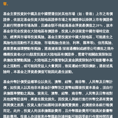
響。
基金主要投資於中國及在中國營運但於其他市場（如：香港）上市之有價
證券，依規定基金投資大陸地區證券市場之有價證券以掛牌上市有價證券
及銀行間債券市場為限，且總金額不得超過基金淨資產價值之20%，故本
基金非完全投資在大陸地區有價證券，投資人亦須留意中國市場特定政
治、經濟與市場等投資風險。基金主要投資於中國大陸地區，可能產生之
風險包括流動性不足風險、市場風險(含政治、利率、匯率等)、信用風險、
產業景氣循環變動等風險，透過滬港通/深港通機制或經理公司獲批之境外
機構投資者(QFII)額度投資於大陸地區有價證券，需遵守相關政策限制並
承擔政策變動風險，大陸地區之外匯管制及資金調度限制亦可能影響本基
金之流動性，或可能因受益人大量買回，致延遲給付買回價款，遇前述風
險時，本基金之淨資產價值可能因此產生波動。
基金外幣計價受益權單位以美元、澳幣、紐幣、南非幣、人民幣及日幣計
價，如投資人以其他非本基金計價幣別之貨幣結匯後投資本基金，須自行
承擔匯率變動之風險。當美元、澳幣、紐幣、南非幣、人民幣及日幣相對
其他貨幣貶值時，將產生匯兌損失。因投資人與銀行進行外幣交易有賣價
與買價之差異，投資人進行結匯時須承擔買賣價差，此價差依各銀行報價
而定。此外，投資人尚須承擔匯款費用，且外幣匯款費用可能高於新臺幣
匯款費用。投資人亦須留意外幣匯款到達時點可能因受款行作業時間而遞