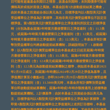
日可能有超逾基金到期日之情形，故基金到期時，未到期債券可能有
價格高於或低於面值之風險。本基金設有3次啟動提前結算之機會，
由於本基金之投資組合係以美元為主，目標淨值均以A類型美元計價
受益權單位之淨值為計算標準，其他非美元計價受益權單位不設定目
標淨值。當A類型美元計價受益權單位之淨值達到所設定之目標淨值
時（分別為基金屆滿3年時當月最後營業日之淨值達到（含）11.5美
元，或屆滿4年時當月最後營業日之淨值達到（含）12美元，或屆滿5
年時當月最後營業日之淨值達到（含）12.5美元），本基金所有計價
幣別受益權單位均將啟動提前結算機制，詳細說明如下：1.啟動標
準：以A類型美元計價受益權單位自本基金成立日起至屆滿3年時當
月最後營業日之淨值達到（含）11.5美元、屆滿4年時當月最後營業
日之淨值達到（含）12.0美元或屆滿5年時當月最後營業日之淨值達
到（含）12.5美元為啟動提前結算機制之標準，例如若本基金於2021
年2月19日成立，則屆滿3年時應以2024年2月29日之淨值為基準，且
淨值應計算至小數點4位，亦即2024年2月29日A類型美元計價受益權
單位之淨值達到（含）11.5000美元時，本基金所有計價幣別受益權
單位即啟動提前結算機制，屆滿4年時或5年時亦類推適用上述標準啟
動提前結算機制。2.計價基準：由於本基金之投資組合係以美元為
主，目標淨值均以A類型美元計價受益權單位之淨值為計算標準，亦
即當A類型美元計價受益權單位之淨值達到上述所訂目標時，本基金
所有計價幣別受益權單位均將啟動提前結算機制，其他非美元計價受