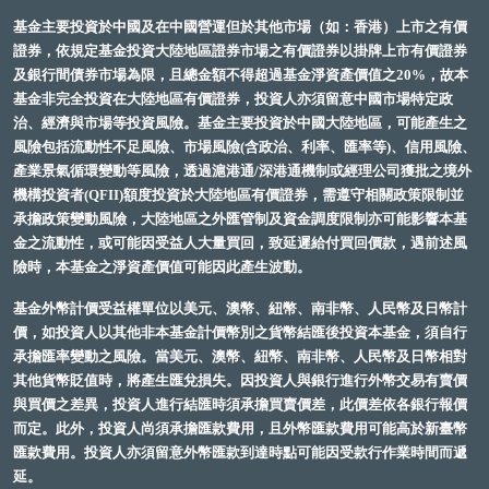
基金主要投資於中國及在中國營運但於其他市場（如：香港）上市之有價
證券，依規定基金投資大陸地區證券市場之有價證券以掛牌上市有價證券
及銀行間債券市場為限，且總金額不得超過基金淨資產價值之20%，故本
基金非完全投資在大陸地區有價證券，投資人亦須留意中國市場特定政
治、經濟與市場等投資風險。基金主要投資於中國大陸地區，可能產生之
風險包括流動性不足風險、市場風險(含政治、利率、匯率等)、信用風險、
產業景氣循環變動等風險，透過滬港通/深港通機制或經理公司獲批之境外
機構投資者(QFII)額度投資於大陸地區有價證券，需遵守相關政策限制並
承擔政策變動風險，大陸地區之外匯管制及資金調度限制亦可能影響本基
金之流動性，或可能因受益人大量買回，致延遲給付買回價款，遇前述風
險時，本基金之淨資產價值可能因此產生波動。
基金外幣計價受益權單位以美元、澳幣、紐幣、南非幣、人民幣及日幣計
價，如投資人以其他非本基金計價幣別之貨幣結匯後投資本基金，須自行
承擔匯率變動之風險。當美元、澳幣、紐幣、南非幣、人民幣及日幣相對
其他貨幣貶值時，將產生匯兌損失。因投資人與銀行進行外幣交易有賣價
與買價之差異，投資人進行結匯時須承擔買賣價差，此價差依各銀行報價
而定。此外，投資人尚須承擔匯款費用，且外幣匯款費用可能高於新臺幣
匯款費用。投資人亦須留意外幣匯款到達時點可能因受款行作業時間而遞
延。