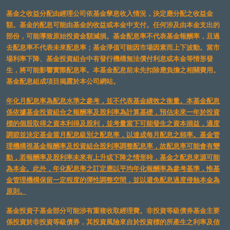
基金之收益分配由經理公司依基金孳息收入情況，決定應分配之收益金
額。基金的配息可能由基金的收益或本金中支付。任何涉及由本金支出的
部份，可能導致原始投資金額減損。基金配息率不代表基金報酬率，且過
去配息率不代表未來配息率；基金淨值可能因市場因素而上下波動。當市
場利率下降、基金投資組合中有發行機構無法償付利息或本金等情形發
生，將可能影響實際配息率。本基金配息前未先扣除應負擔之相關費用。
基金配息組成項目揭露於本公司網站。
年化月配息率為配息水準之參考，並不代表基金績效之衡量。本基金配息
係依據基金投資組合之報酬率及股利率為計算基礎，預估未來一年於投資
標的個股取得之資本利得及股利，並考量當下可能發生之資本損益，適度
調節並決定基金當月配息級別之配息率，以達成每月配息之頻率。基金管
理機構視基金報酬率及投資組合股利率調整配息率，故配息率可能會有變
動，若報酬率及股利率未來有上升或下降之情形時，基金之配息來源可能
為本金。此外，年化配息率之訂定應以平均年化報酬率為參考基準，惟基
金管理機構保留一定程度的彈性調整空間，並以避免配息過度侵蝕本金為
原則。
基金投資子基金部分可能涉有重複收取經理費。非投資等級債券基金主要
係投資於非投資等級債券，其投資風險來自於投資標的所產生之利率及信