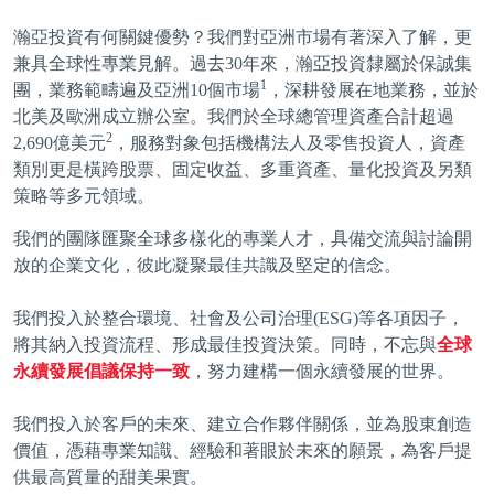
瀚亞投資有何關鍵優勢？我們對亞洲市場有著深入了解，更
兼具全球性專業見解。過去30年來，瀚亞投資隸屬於保誠集
1
團，業務範疇遍及亞洲10個市場
，深耕發展在地業務，並於
北美及歐洲成立辦公室。我們於全球總管理資產合計超過
2
2,690億美元
，服務對象包括機構法人及零售投資人，資產
類別更是橫跨股票、固定收益、多重資產、量化投資及另類
策略等多元領域。
我們的團隊匯聚全球多樣化的專業人才，具備交流與討論開
放的企業文化，彼此凝聚最佳共識及堅定的信念。
我們投入於整合環境、社會及公司治理(ESG)等各項因子，
將其納入投資流程、形成最佳投資決策。同時，不忘與
全球
永續發展倡議保持一致
，努力建構一個永續發展的世界。
我們投入於客戶的未來、建立合作夥伴關係，並為股東創造
價值，憑藉專業知識、經驗和著眼於未來的願景，為客戶提
供最高質量的甜美果實。