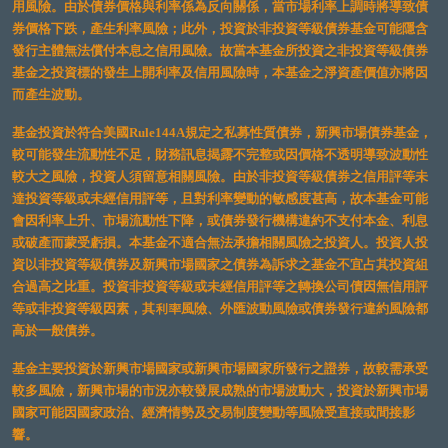
用風險。由於債券價格與利率係為反向關係，當市場利率上調時將導致債
券價格下跌，產生利率風險；此外，投資於非投資等級債券基金可能隱含
發行主體無法償付本息之信用風險。故當本基金所投資之非投資等級債券
基金之投資標的發生上開利率及信用風險時，本基金之淨資產價值亦將因
而產生波動。
基金投資於符合美國Rule144A規定之私募性質債券，新興市場債券基金，
較可能發生流動性不足，財務訊息揭露不完整或因價格不透明導致波動性
較大之風險，投資人須留意相關風險。由於非投資等級債券之信用評等未
達投資等級或未經信用評等，且對利率變動的敏感度甚高，故本基金可能
會因利率上升、市場流動性下降，或債券發行機構違約不支付本金、利息
或破產而蒙受虧損。本基金不適合無法承擔相關風險之投資人。投資人投
資以非投資等級債券及新興市場國家之債券為訴求之基金不宜占其投資組
合過高之比重。投資非投資等級或未經信用評等之轉換公司債因無信用評
等或非投資等級因素，其利率風險、外匯波動風險或債券發行違約風險都
高於一般債券。
基金主要投資於新興市場國家或新興市場國家所發行之證券，故較需承受
較多風險，新興市場的市況亦較發展成熟的市場波動大，投資於新興市場
國家可能因國家政治、經濟情勢及交易制度變動等風險受直接或間接影
響。