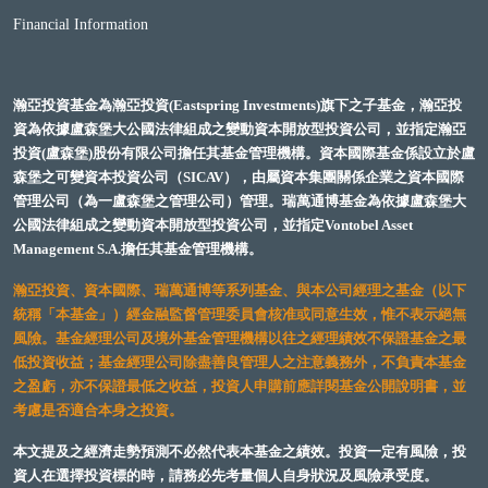
Financial Information
瀚亞投資基金為瀚亞投資(Eastspring Investments)旗下之子基金，瀚亞投
資為依據盧森堡大公國法律組成之變動資本開放型投資公司，並指定瀚亞
投資(盧森堡)股份有限公司擔任其基金管理機構。資本國際基金係設立於盧
森堡之可變資本投資公司（SICAV），由屬資本集團關係企業之資本國際
管理公司（為一盧森堡之管理公司）管理。瑞萬通博基金為依據盧森堡大
公國法律組成之變動資本開放型投資公司，並指定Vontobel Asset
Management S.A.擔任其基金管理機構。
瀚亞投資、資本國際、瑞萬通博等系列基金、與本公司經理之基金（以下
統稱「本基金」）經金融監督管理委員會核准或同意生效，惟不表示絕無
風險。基金經理公司及境外基金管理機構以往之經理績效不保證基金之最
低投資收益；基金經理公司除盡善良管理人之注意義務外，不負責本基金
之盈虧，亦不保證最低之收益，投資人申購前應詳閱基金公開說明書，並
考慮是否適合本身之投資。
本文提及之經濟走勢預測不必然代表本基金之績效。投資一定有風險，投
資人在選擇投資標的時，請務必先考量個人自身狀況及風險承受度。