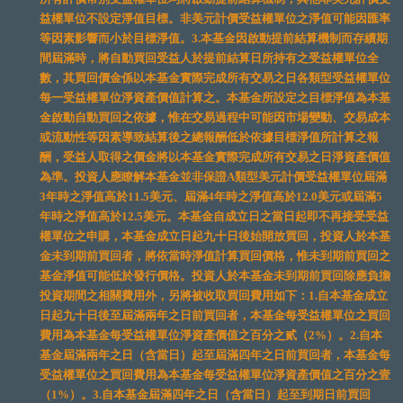
益權單位不設定淨值目標。非美元計價受益權單位之淨值可能因匯率
等因素影響而小於目標淨值。3.本基金因啟動提前結算機制而存續期
間屆滿時，將自動買回受益人於提前結算日所持有之受益權單位全
數，其買回價金係以本基金實際完成所有交易之日各類型受益權單位
每一受益權單位淨資產價值計算之。本基金所設定之目標淨值為本基
金啟動自動買回之依據，惟在交易過程中可能因市場變動、交易成本
或流動性等因素導致結算後之總報酬低於依據目標淨值所計算之報
酬，受益人取得之價金將以本基金實際完成所有交易之日淨資產價值
為準。投資人應瞭解本基金並非保證A類型美元計價受益權單位屆滿
3年時之淨值高於11.5美元、屆滿4年時之淨值高於12.0美元或屆滿5
年時之淨值高於12.5美元。本基金自成立日之當日起即不再接受受益
權單位之申購，本基金成立日起九十日後始開放買回，投資人於本基
金未到期前買回者，將依當時淨值計算買回價格，惟未到期前買回之
基金淨值可能低於發行價格。投資人於本基金未到期前買回除應負擔
投資期間之相關費用外，另將被收取買回費用如下：1.自本基金成立
日起九十日後至屆滿兩年之日前買回者，本基金每受益權單位之買回
費用為本基金每受益權單位淨資產價值之百分之貳（2%）。2.自本
基金屆滿兩年之日（含當日）起至屆滿四年之日前買回者，本基金每
受益權單位之買回費用為本基金每受益權單位淨資產價值之百分之壹
（1%）。3.自本基金屆滿四年之日（含當日）起至到期日前買回