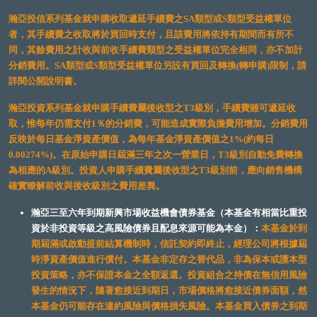
瀚亞投信系列基金就申購收取遞延手續費之SA類型或S類型受益權單位
者，其手續費之收取將於買回時支付，且該費用將依持有期間而有所不
同，其餘費用之計收與前收手續費類型之受益權單位完全相同，亦不加計
分銷費用。SA類型或S類型受益權單位另設有買回及轉換(轉申購)限制，請
詳閱公開說明書。
瀚亞投資系列基金就申購手續費屬後收型之T3級別，手續費雖可遞延收
取，惟每年仍需支付1％的分銷費，可能造成實際負擔費用增加。分銷費用
反映於每日基金淨資產價值，為每年基金淨資產價值之1%(約每日
0.00274%)。在原始申購日屆滿三年之次一營業日，T3級別自動免費轉換
為相應的A級別。投資人申購手續費屬後收型之T3級別前，應向銷售機構
確實瞭解前收與後收級別之費用差異。
瀚亞三至六年到期新興市場收益機會債券基金（本基金有相當比重投
資於非投資等級之高風險債券且配息來源可能為本金）：
本基金於到
期屆滿或啟動提前結算機制時，信託契約即終止，經理公司將根據屆
時淨資產價值進行償付。本基金非定存之替代品，非為保本或護本型
投資策略，亦不保證本金之全額返還。投資組合之持債在無信用風險
發生的情況下，隨著愈接近到期日，市場價格將愈接近債券面額，然
本基金仍可能存在違約風險與價格損失風險。本基金買入債券之到期