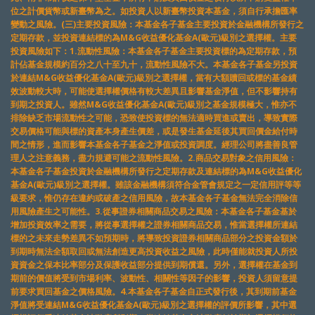
位之計價貨幣或新臺幣為之。如投資人以新臺幣投資本基金，須自行承擔匯率
變動之風險。(三)主要投資風險：本基金各子基金主要投資於金融機構所發行之
定期存款，並投資連結標的為M&G收益優化基金A(歐元)級別之選擇權。主要
投資風險如下：1.流動性風險：本基金各子基金主要投資標的為定期存款，預
計佔基金規模約百分之八十至九十，流動性風險不大。本基金各子基金另投資
於連結M&G收益優化基金A(歐元)級別之選擇權，當有大額贖回或標的基金績
效波動較大時，可能使選擇權價格有較大差異且影響基金淨值，但不影響持有
到期之投資人。雖然M&G收益優化基金A(歐元)級別之基金規模極大，惟亦不
排除缺乏市場流動性之可能，恐致使投資標的無法適時買進或賣出，導致實際
交易價格可能與標的資產本身產生價差，或是發生基金延後其買回價金給付時
間之情形，進而影響本基金各子基金之淨值或投資調度。經理公司將盡善良管
理人之注意義務，盡力規避可能之流動性風險。2.商品交易對象之信用風險：
本基金各子基金投資於金融機構所發行之定期存款及連結標的為M&G收益優化
基金A(歐元)級別之選擇權。雖該金融機構須符合金管會規定之一定信用評等等
級要求，惟仍存在違約或破產之信用風險，故本基金各子基金無法完全消除信
用風險產生之可能性。3.從事證券相關商品交易之風險：本基金各子基金基於
增加投資效率之需要，將從事選擇權之證券相關商品交易，惟當選擇權所連結
標的之未來走勢差異不如預期時，將導致投資證券相關商品部分之投資金額於
到期時無法全額取回或無法創造更高投資收益之風險，此時僅能就投資人所投
資資金之保本比率部分及保護收益部分提供到期償還。另外，選擇權在基金到
期前的價值將受到市場利率、波動性、相關性等因子的影響，投資人須留意提
前要求買回基金之價格風險。4.本基金各子基金自正式發行後，其到期前基金
淨值將受連結M&G收益優化基金A(歐元)級別之選擇權的評價所影響，其中選