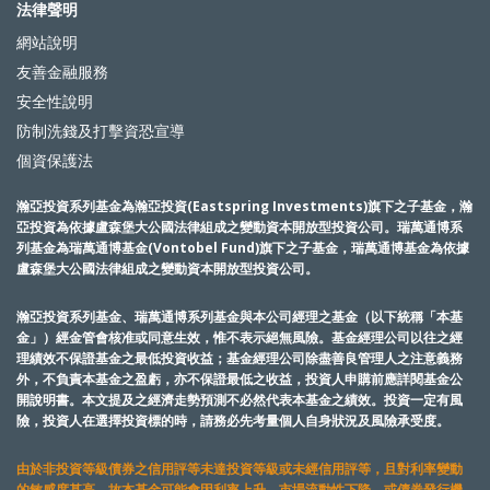
法律聲明
網站說明
友善金融服務
安全性說明
防制洗錢及打擊資恐宣導
個資保護法
瀚亞投資系列基金為瀚亞投資(Eastspring Investments)旗下之子基金，瀚
亞投資為依據盧森堡大公國法律組成之變動資本開放型投資公司。瑞萬通博系
列基金為瑞萬通博基金(Vontobel Fund)旗下之子基金，瑞萬通博基金為依據
盧森堡大公國法律組成之變動資本開放型投資公司。
瀚亞投資系列基金、瑞萬通博系列基金與本公司經理之基金（以下統稱「本基
金」）經金管會核准或同意生效，惟不表示絕無風險。基金經理公司以往之經
理績效不保證基金之最低投資收益；基金經理公司除盡善良管理人之注意義務
外，不負責本基金之盈虧，亦不保證最低之收益，投資人申購前應詳閱基金公
開說明書。本文提及之經濟走勢預測不必然代表本基金之績效。投資一定有風
險，投資人在選擇投資標的時，請務必先考量個人自身狀況及風險承受度。
由於非投資等級債券之信用評等未達投資等級或未經信用評等，且對利率變動
的敏感度甚高，故本基金可能會因利率上升、市場流動性下降，或債券發行機