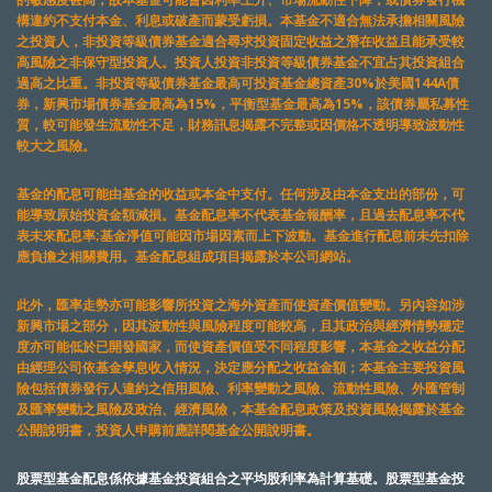
構違約不支付本金、利息或破產而蒙受虧損。本基金不適合無法承擔相關風險
之投資人，非投資等級債券基金適合尋求投資固定收益之潛在收益且能承受較
高風險之非保守型投資人。投資人投資非投資等級債券基金不宜占其投資組合
過高之比重。非投資等級債券基金最高可投資基金總資產30%於美國144A債
券，新興市場債券基金最高為15%，平衡型基金最高為15%，該債券屬私募性
質，較可能發生流動性不足，財務訊息揭露不完整或因價格不透明導致波動性
較大之風險。
基金的配息可能由基金的收益或本金中支付。任何涉及由本金支出的部份，可
能導致原始投資金額減損。基金配息率不代表基金報酬率，且過去配息率不代
表未來配息率;基金淨值可能因市場因素而上下波動。基金進行配息前未先扣除
應負擔之相關費用。基金配息組成項目揭露於本公司網站。
此外，匯率走勢亦可能影響所投資之海外資產而使資產價值變動。另內容如涉
新興市場之部分，因其波動性與風險程度可能較高，且其政治與經濟情勢穩定
度亦可能低於已開發國家，而使資產價值受不同程度影響，本基金之收益分配
由經理公司依基金孳息收入情況，決定應分配之收益金額；本基金主要投資風
險包括債券發行人違約之信用風險、利率變動之風險、流動性風險、外匯管制
及匯率變動之風險及政治、經濟風險，本基金配息政策及投資風險揭露於基金
公開說明書，投資人申購前應詳閱基金公開說明書。
股票型基金配息係依據基金投資組合之平均股利率為計算基礎。股票型基金投