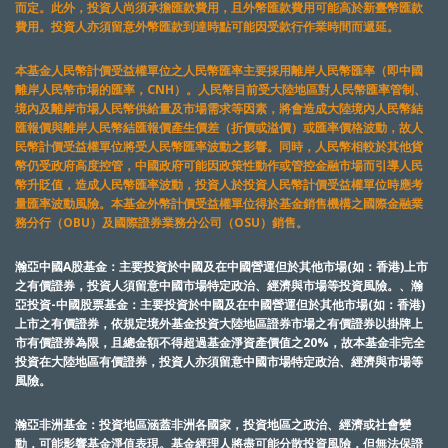
而定。此外，投資人尚須承擔匯款費用，且外幣匯款費用可能高於新臺幣匯款
費用。投資人亦須留意外幣匯款到達時點可能因受款行作業時間而遞延。
本基金人民幣計價受益權單位之人民幣匯率主要採用離岸人民幣匯率（即中國
離岸人民幣市場的匯率，CNH）。人民幣目前受大陸地區對人民幣匯率管制、
境內及離岸市場人民幣供給量及市場需求等因素，將會造成大陸境內人民幣結
匯報價與離岸人民幣結匯報價產生價差（折價或溢價）或匯率價格波動，故人
民幣計價受益權單位將受人民幣匯率波動之影響。同時，人民幣相較於其他貨
幣仍受政府高度控管，中國政府可能因政策性動作或管控金融市場而引導人民
幣升貶值，造成人民幣匯率波動，投資人於投資人民幣計價受益權單位時應考
量匯率波動風險。本基金外幣計價受益權單位得於基金銷售機構之國際金融業
務分行（OBU）及國際證券業務分公司（OSU）銷售。
瀚亞中國A股基金：主要投資於中國及在中國營運但於其他市場(如：香港)上市
之有價證券，投資人須留意中國市場特定政治、經濟與市場等投資風險。、瀚
亞投資-中國股票基金：主要投資於中國及在中國營運但於其他市場(如：香港)
上市之有價證券，依規定境外基金投資大陸地區證券市場之有價證券以掛牌上
市有價證券為限，且總金額不得超過基金淨資產價值之20%，故本基金非完全
投資在大陸地區有價證券，投資人亦須留意中國市場特定政治、經濟與市場等
風險。
瀚亞非洲基金：投資地區涵蓋非洲各國家，投資地區之政治、經濟或社會變
動，可能影響基金淨值表現。基金經理人將盡可能分散投資風險，但無法保證