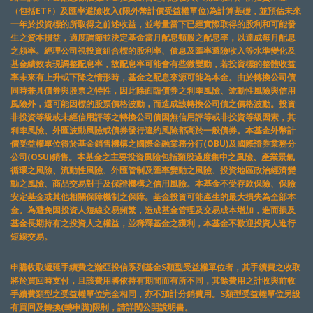
（包括ETF）及匯率避險收入(限外幣計價受益權單位)為計算基礎，並預估未來
一年於投資標的所取得之前述收益，並考量當下已經實際取得的股利和可能發
生之資本損益，適度調節並決定基金當月配息類股之配息率，以達成每月配息
之頻率。經理公司視投資組合標的股利率、債息及匯率避險收入等水準變化及
基金績效表現調整配息率，故配息率可能會有些微變動，若投資標的整體收益
率未來有上升或下降之情形時，基金之配息來源可能為本金。由於轉換公司債
同時兼具債券與股票之特性，因此除面臨債券之利率風險、流動性風險與信用
風險外，還可能因標的股票價格波動，而造成該轉換公司債之價格波動。投資
非投資等級或未經信用評等之轉換公司債因無信用評等或非投資等級因素，其
利率風險、外匯波動風險或債券發行違約風險都高於一般債券。本基金外幣計
價受益權單位得於基金銷售機構之國際金融業務分行(OBU)及國際證券業務分
公司(OSU)銷售。本基金之主要投資風險包括類股過度集中之風險、產業景氣
循環之風險、流動性風險、外匯管制及匯率變動之風險、投資地區政治經濟變
動之風險、商品交易對手及保證機構之信用風險。本基金不受存款保險、保險
安定基金或其他相關保障機制之保障。基金投資可能產生的最大損失為全部本
金。為避免因投資人短線交易頻繁，造成基金管理及交易成本增加，進而損及
基金長期持有之投資人之權益，並稀釋基金之獲利，本基金不歡迎投資人進行
短線交易。
申購收取遞延手續費之瀚亞投信系列基金S類型受益權單位者，其手續費之收取
將於買回時支付，且該費用將依持有期間而有所不同，其餘費用之計收與前收
手續費類型之受益權單位完全相同，亦不加計分銷費用。S類型受益權單位另設
有買回及轉換(轉申購)限制，請詳閱公開說明書。