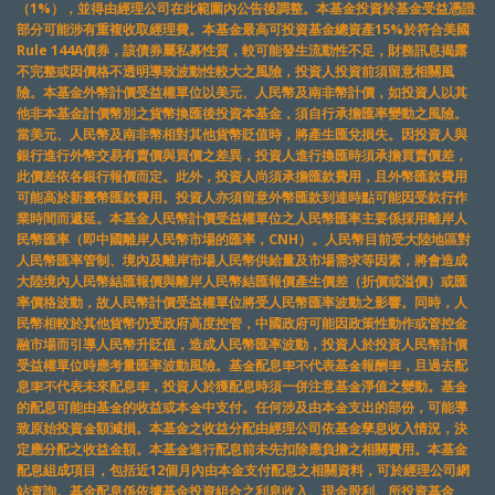
（1%），並得由經理公司在此範圍內公告後調整。本基金投資於基金受益憑證
部分可能涉有重複收取經理費。本基金最高可投資基金總資產15%於符合美國
Rule 144A債券，該債券屬私募性質，較可能發生流動性不足，財務訊息揭露
不完整或因價格不透明導致波動性較大之風險，投資人投資前須留意相關風
險。本基金外幣計價受益權單位以美元、人民幣及南非幣計價，如投資人以其
他非本基金計價幣別之貨幣換匯後投資本基金，須自行承擔匯率變動之風險。
當美元、人民幣及南非幣相對其他貨幣貶值時，將產生匯兌損失。因投資人與
銀行進行外幣交易有賣價與買價之差異，投資人進行換匯時須承擔買賣價差，
此價差依各銀行報價而定。此外，投資人尚須承擔匯款費用，且外幣匯款費用
可能高於新臺幣匯款費用。投資人亦須留意外幣匯款到達時點可能因受款行作
業時間而遞延。本基金人民幣計價受益權單位之人民幣匯率主要係採用離岸人
民幣匯率（即中國離岸人民幣市場的匯率，CNH）。人民幣目前受大陸地區對
人民幣匯率管制、境內及離岸市場人民幣供給量及市場需求等因素，將會造成
大陸境內人民幣結匯報價與離岸人民幣結匯報價產生價差（折價或溢價）或匯
率價格波動，故人民幣計價受益權單位將受人民幣匯率波動之影響。同時，人
民幣相較於其他貨幣仍受政府高度控管，中國政府可能因政策性動作或管控金
融市場而引導人民幣升貶值，造成人民幣匯率波動，投資人於投資人民幣計價
受益權單位時應考量匯率波動風險。基金配息率不代表基金報酬率，且過去配
息率不代表未來配息率，投資人於獲配息時須一併注意基金淨值之變動。基金
的配息可能由基金的收益或本金中支付。任何涉及由本金支出的部份，可能導
致原始投資金額減損。本基金之收益分配由經理公司依基金孳息收入情況，決
定應分配之收益金額。本基金進行配息前未先扣除應負擔之相關費用。本基金
配息組成項目，包括近12個月內由本金支付配息之相關資料，可於經理公司網
站查詢。基金配息係依據基金投資組合之利息收入、現金股利、所投資基金