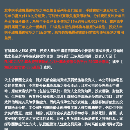
就申購手續費屬後收型之瀚亞投資系列基金T3級別，手續費雖可遞延收取，惟
每年仍需支付1％的分銷費，可能造成實際負擔費用增加。分銷費用反映於每日
基金淨資產價值，為每年基金淨資產價值之1%(約每日0.00274%)。在原始申
購日屆滿三年之次一營業日，T3級別自動免費轉換為相應的A級別。投資人申
購手續費屬後收型之T3級別前，應向銷售機構確實瞭解前收與後收級別之費用
差異。
有關基金之ESG 資訊，投資人應於申購前詳閱基金公開說明書或投資人須知所
載之基金所有特色或目標等資訊，該等資訊已依規定揭露，投資人可至【
FUNDCLEAR 基金資訊觀測站之境外基金資訊公告平台-ESG基金專區
】或至【
瀚亞投信官網-ESG產品
】查閱。
依主管機關之規定，對於高齡金融消費者及弱勢族群投資人，本公司於辦理基
金銷售業務時，不主動介紹屬高風險之基金產品；且本公司於受理基金申購
時，應確實審慎評估（包括但不限於）投資人之投資知識、投資經驗、財務狀
況、生理狀態、教育與金融知識水準及社群關係等風險承受度評估項目，以有
效評估辨識其風險承擔能力。因此為保障您的投資權益，建議審慎評估您的投
資風險承受度。本公司對有關高齡金融消費者重大權益義務變更，包括但不限
於契約變更、撤銷、解除，鉅額資金或資產異常轉移等，將以電話、書面、或
電子郵件等妥適之方式進行通知。此外，對於高齡金融消費者之特殊行為，亦
採取關懷提問之方式，以提醒投資人注意交易風險，防範高齡金融消費者受詐
騙。