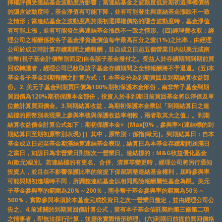
擇權評價受連結基金波動度所影響；當連結基金之波動度低於期初選擇權價格
的隱含波動度時，基金淨值有可能下降，並有可能發生與連結基金漲跌不一致
之情形；當連結基金之波動度高於期初選擇權價格的隱含波動度時，基金淨值
有可能上漲，並有可能發生與連結基金漲跌不一致之情形。(四)經理費收取：經
理公司之報酬係按各子基金淨資產價值每年最高百分之壹(1%)之比率，由經理
公司於成立時計算存續期間之總報酬，並自成立日起五個營業日內以美元或南
非幣(視子基金計價幣別而定)自各該子基金撥付之。受益人於存續期間到期前買
回或轉讓者，經理公司已收取該子基金存續期間之全部報酬將不予退還。(五)本
基金各子基金到期報酬之計算方式：1.本基金分為到期買回及到期結算收益部
份。2. 美元子基金到期買回價為100%期初保護本金部份，南非幣子基金到期
買回價為120%期初保護本金部份，投資人於非到期日前買回基金將以淨值及單
位數計算買回價金。3.到期結算收益，為期初保護本金乘以「到期結算日之連
結標的原幣別表現乘上參與率後與保護收益率相較，兩者取其大之值」。到期
結算收益價金計算公式如下：期初保護本金×｛Max[0%，參與率×(連結標的到
期結算日至期初原幣別表現) ]｝其中，原幣別：係指[歐元]。到期結算日：自本
基金成立日起至基金期滿結算連結基金表現，結算日為本基金存續期間屆滿日
之當日，如該日為非營業日則指次一營業日。連結標的：M&G收益優化基金
A(歐元)級別。若連結標的有更名、合併、清算等變更時，經理公司將另行通知
投資人，並且在不影響保護比率的前提下保留調整連結基金權利，屆時參與率
可能與期初進場時不同，所調整連結基金以相同風險報酬屬性基金為限。美元
子基金參與率的範圍為20％～200％，南非幣子基金參與率的範圍為50％～
500％，實際參與率須於本基金完成投資日之次一營業日釐定，並由經理公司公
告之。4.前述關於到期買回價計算公式，當有本子基金信託契約第三條第二項
之情事者，即無法採行計算，並應依實際情形辦理。(六)到期日前提前買回價格