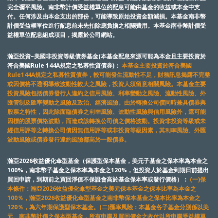
完全彌平風險。南非幣計價受益權單位的配息可能由基金的收益或本金中支
付。任何涉及由本金支出的部份，可能導致原始投資金額減損。本基金南非幣
計價受益權單位進行配息前未先扣除應負擔之相關費用。本基金南非幣計價受
益權單位配息組成項目，揭露於公司網站。
瀚亞投資–美國非投資等級債券基金(本基金配息來源可能為本金且主要投資於
符合美國Rule 144A規定之私募性質債券)：
本基金主要投資於符合美國
Rule144A規定之私募性質債券，較可能發生流動性不足，財務訊息揭露不完整
或因價格不透明導致波動性較大之風險，投資人須留意相關風險。本基金主要
投資風險包括債券發行人違約之信用風險、利率變動之風險、流動性風險、外
匯管制及匯率變動之風險及政治、經濟風險。由於轉換公司債同時兼具債券與
股票之特性，因此除面臨債券之利率風險、流動性風險與信用風險外，還可能
因標的股票價格波動，而造成該轉換公司債之價格波動。投資非投資等級或未
經信用評等之轉換公司債因無信用評等或非投資等級因素，其利率風險、外匯
波動風險或債券發行違約風險都高於一般債券。
瀚亞2026收益優化傘型基金（保護型保本基金，美元子基金之保本率為本金之
100%，南非幣子基金之保本率為本金之120%，但投資人於基金到期日前提出
買回申請，到期前之買回淨值不保證會高於基金保本率或發行價格）：
(一)保
本條件：瀚亞2026收益優化傘型基金之美元保本基金之保本比率為本金之
100％，瀚亞2026收益優化傘型基金之南非幣保本基金之保本比率為本金之
120％，為六年期保護型保本基金。(二)匯率風險：本基金各子基金分別係以美
元、南非幣計價之保本型基金，所有申購及買回價金之收付以所申購受益權單