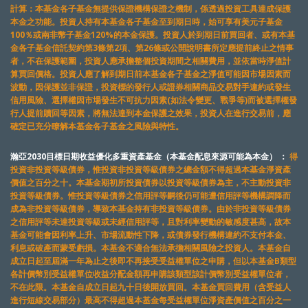
計算：本基金各子基金無提供保證機構保證之機制，係透過投資工具達成保護
本金之功能。投資人持有本基金各子基金至到期日時，始可享有美元子基金
100％或南非幣子基金120%的本金保護。投資人於到期日前買回者、或有本基
金各子基金信託契約第3條第2項、第26條或公開說明書所定應提前終止之情事
者，不在保護範圍，投資人應承擔整個投資期間之相關費用，並依當時淨值計
算買回價格。投資人應了解到期日前本基金各子基金之淨值可能因市場因素而
波動，因保護並非保證，投資標的發行人或證券相關商品交易對手違約或發生
信用風險、選擇權因市場發生不可抗力因素(如法令變更、戰爭等)而被選擇權發
行人提前贖回等因素，將無法達到本金保護之效果，投資人在進行交易前，應
確定已充分瞭解本基金各子基金之風險與特性。
瀚亞2030目標日期收益優化多重資產基金（本基金配息來源可能為本金） ：
得
投資非投資等級債券，惟投資非投資等級債券之總金額不得超過本基金淨資產
價值之百分之十。本基金期初所投資債券以投資等級債券為主，不主動投資非
投資等級債券。惟投資等級債券之信用評等嗣後仍可能遭信用評等機構調降而
成為非投資等級債券，導致本基金持有非投資等級債券。由於非投資等級債券
之信用評等未達投資等級或未經信用評等，且對利率變動的敏感度甚高，故本
基金可能會因利率上升、市場流動性下降，或債券發行機構違約不支付本金、
利息或破產而蒙受虧損。本基金不適合無法承擔相關風險之投資人。本基金自
成立日起至屆滿一年為止之後即不再接受受益權單位之申購，但以本基金B類型
各計價幣別受益權單位收益分配金額再申購該類型該計價幣別受益權單位者，
不在此限。本基金自成立日起九十日後開放買回。本基金買回費用（含受益人
進行短線交易部分）最高不得超過本基金每受益權單位淨資產價值之百分之一