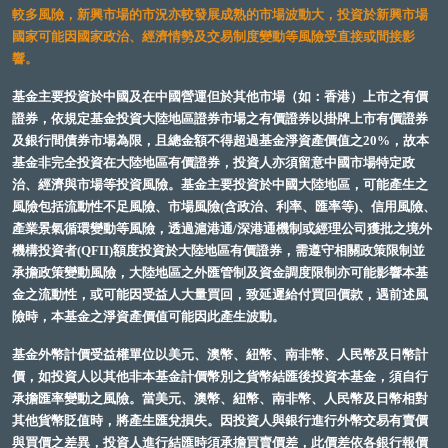
較多風險，新興市場的市況亦較發展成熟的市場波動大，投資於新興市場
國家可能因國家政治、經濟情勢及交易制度變動等風險受直接或間接影
響。
基金主要投資於中國及在中國營運但於其他市場（如：香港）上市之有價
證券，依規定基金投資大陸地區證券市場之有價證券以掛牌上市有價證券
及銀行間債券市場為限，且總金額不得超過基金淨資產價值之20%，故本
基金非完全投資在大陸地區有價證券，投資人亦須留意中國市場特定政
治、經濟與市場等投資風險。基金主要投資於中國大陸地區，可能產生之
風險包括流動性不足風險、市場風險(含政治、利率、匯率等)、信用風險、
產業景氣循環變動等風險，透過滬港通/深港通機制或經理公司獲批之境外
機構投資者(QFII)額度投資於大陸地區有價證券，需遵守相關政策限制並
承擔政策變動風險，大陸地區之外匯管制及資金調度限制亦可能影響本基
金之流動性，或可能因受益人大量買回，致延遲給付買回價款，遇前述風
險時，本基金之淨資產價值可能因此產生波動。
基金外幣計價受益權單位以美元、澳幣、紐幣、南非幣、人民幣及日幣計
價，如投資人以其他非本基金計價幣別之貨幣結匯後投資本基金，須自行
承擔匯率變動之風險。當美元、澳幣、紐幣、南非幣、人民幣及日幣相對
其他貨幣貶值時，將產生匯兌損失。因投資人與銀行進行外幣交易有賣價
與買價之差異，投資人進行結匯時須承擔買賣價差，此價差依各銀行報價