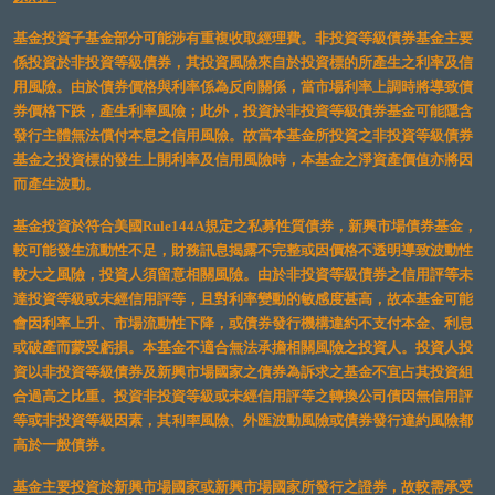
基金投資子基金部分可能涉有重複收取經理費。非投資等級債券基金主要
係投資於非投資等級債券，其投資風險來自於投資標的所產生之利率及信
用風險。由於債券價格與利率係為反向關係，當市場利率上調時將導致債
券價格下跌，產生利率風險；此外，投資於非投資等級債券基金可能隱含
發行主體無法償付本息之信用風險。故當本基金所投資之非投資等級債券
基金之投資標的發生上開利率及信用風險時，本基金之淨資產價值亦將因
而產生波動。
基金投資於符合美國Rule144A規定之私募性質債券，新興市場債券基金，
較可能發生流動性不足，財務訊息揭露不完整或因價格不透明導致波動性
較大之風險，投資人須留意相關風險。由於非投資等級債券之信用評等未
達投資等級或未經信用評等，且對利率變動的敏感度甚高，故本基金可能
會因利率上升、市場流動性下降，或債券發行機構違約不支付本金、利息
或破產而蒙受虧損。本基金不適合無法承擔相關風險之投資人。投資人投
資以非投資等級債券及新興市場國家之債券為訴求之基金不宜占其投資組
合過高之比重。投資非投資等級或未經信用評等之轉換公司債因無信用評
等或非投資等級因素，其利率風險、外匯波動風險或債券發行違約風險都
高於一般債券。
基金主要投資於新興市場國家或新興市場國家所發行之證券，故較需承受