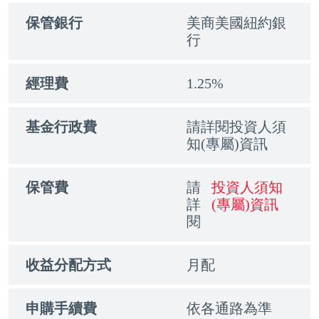
保管銀行
美商美國紐約銀
行
經理費
1.25%
基金行政費
請詳閱投資人須
知(專屬)資訊
保管費
請
投資人須知
詳
(專屬)資訊
閱
收益分配方式
月配
申購手續費
依各通路為準