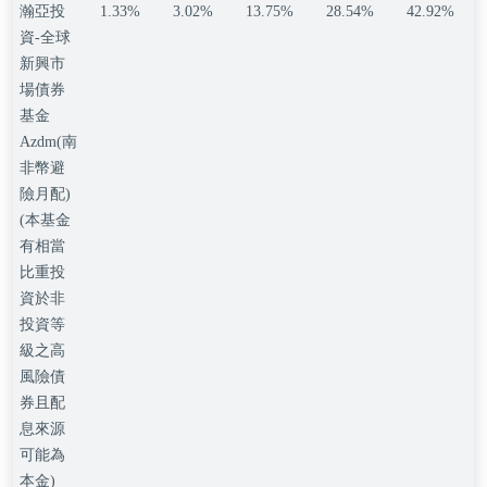
瀚亞投
1.33%
3.02%
13.75%
28.54%
42.92%
資-全球
新興市
場債券
基金
Azdm(南
非幣避
險月配)
(本基金
有相當
比重投
資於非
投資等
級之高
風險債
券且配
息來源
可能為
本金)