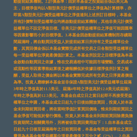
動提前結算機制。2.計價基準：由於本基金之投資組合係以美元為
主，目標淨值均以A類型美元計價受益權單位之淨值為計算標準，亦
即當A類型美元計價受益權單位之淨值達到上述所訂目標時，本基金
所有計價幣別受益權單位均將啟動提前結算機制，其他非美元計價受
益權單位不設定淨值目標。非美元計價受益權單位之淨值可能因匯率
等因素影響而小於目標淨值。3.本基金因啟動提前結算機制而存續期
間屆滿時，將自動買回受益人於提前結算日所持有之受益權單位全
數，其買回價金係以本基金實際完成所有交易之日各類型受益權單位
每一受益權單位淨資產價值計算之。本基金所設定之目標淨值為本基
金啟動自動買回之依據，惟在交易過程中可能因市場變動、交易成本
或流動性等因素導致結算後之總報酬低於依據目標淨值所計算之報
酬，受益人取得之價金將以本基金實際完成所有交易之日淨資產價值
為準。投資人應瞭解本基金並非保證A類型美元計價受益權單位屆滿
3年時之淨值高於11.5美元、屆滿4年時之淨值高於12.0美元或屆滿5
年時之淨值高於12.5美元。本基金自成立日之當日起即不再接受受益
權單位之申購，本基金成立日起九十日後始開放買回，投資人於本基
金未到期前買回者，將依當時淨值計算買回價格，惟未到期前買回之
基金淨值可能低於發行價格。投資人於本基金未到期前買回除應負擔
投資期間之相關費用外，另將被收取買回費用如下：1.自本基金成立
日起九十日後至屆滿兩年之日前買回者，本基金每受益權單位之買回
費用為本基金每受益權單位淨資產價值之百分之貳（2%）。2.自本