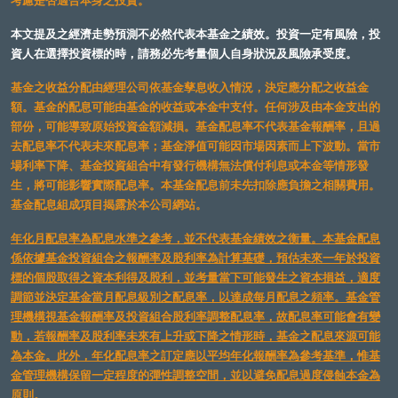
考慮是否適合本身之投資。
本文提及之經濟走勢預測不必然代表本基金之績效。投資一定有風險，投
資人在選擇投資標的時，請務必先考量個人自身狀況及風險承受度。
基金之收益分配由經理公司依基金孳息收入情況，決定應分配之收益金
額。基金的配息可能由基金的收益或本金中支付。任何涉及由本金支出的
部份，可能導致原始投資金額減損。基金配息率不代表基金報酬率，且過
去配息率不代表未來配息率；基金淨值可能因市場因素而上下波動。當市
場利率下降、基金投資組合中有發行機構無法償付利息或本金等情形發
生，將可能影響實際配息率。本基金配息前未先扣除應負擔之相關費用。
基金配息組成項目揭露於本公司網站。
年化月配息率為配息水準之參考，並不代表基金績效之衡量。本基金配息
係依據基金投資組合之報酬率及股利率為計算基礎，預估未來一年於投資
標的個股取得之資本利得及股利，並考量當下可能發生之資本損益，適度
調節並決定基金當月配息級別之配息率，以達成每月配息之頻率。基金管
理機構視基金報酬率及投資組合股利率調整配息率，故配息率可能會有變
動，若報酬率及股利率未來有上升或下降之情形時，基金之配息來源可能
為本金。此外，年化配息率之訂定應以平均年化報酬率為參考基準，惟基
金管理機構保留一定程度的彈性調整空間，並以避免配息過度侵蝕本金為
原則。