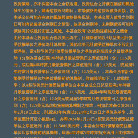
投資策略，亦不保證本金之全額返還。投資組合之持債在無信用風險
發生的情況下，隨著愈接近到期日，市場價格將愈接近債券面額，然
本基金仍可能存在違約風險與價格損失風險。本基金買入債券之到期
日可能有超逾基金到期日之情形，故基金到期時，未到期債券可能有
價格高於或低於面值之風險。本基金設有3次啟動提前結算之機會，
由於本基金之投資組合係以美元為主，目標淨值均以A類型美元計價
受益權單位之淨值為計算標準，其他非美元計價受益權單位不設定目
標淨值。當A類型美元計價受益權單位之淨值達到所設定之目標淨值
時（分別為基金屆滿3年時當月最後營業日之淨值達到（含）11.5美
元，或屆滿4年時當月最後營業日之淨值達到（含）12美元，或屆滿5
年時當月最後營業日之淨值達到（含）12.5美元），本基金所有計價
幣別受益權單位均將啟動提前結算機制，詳細說明如下：1.啟動標
準：以A類型美元計價受益權單位自本基金成立日起至屆滿3年時當
月最後營業日之淨值達到（含）11.5美元、屆滿4年時當月最後營業
日之淨值達到（含）12.0美元或屆滿5年時當月最後營業日之淨值達
到（含）12.5美元為啟動提前結算機制之標準，例如若本基金於2021
年2月19日成立，則屆滿3年時應以2024年2月29日之淨值為基準，且
淨值應計算至小數點4位，亦即2024年2月29日A類型美元計價受益權
單位之淨值達到（含）11.5000美元時，本基金所有計價幣別受益權
單位即啟動提前結算機制，屆滿4年時或5年時亦類推適用上述標準啟