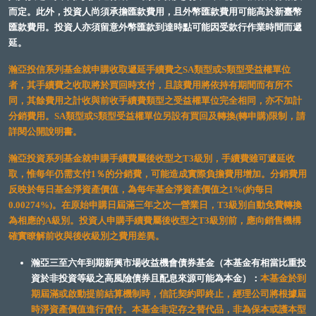
而定。此外，投資人尚須承擔匯款費用，且外幣匯款費用可能高於新臺幣
匯款費用。投資人亦須留意外幣匯款到達時點可能因受款行作業時間而遞
延。
瀚亞投信系列基金就申購收取遞延手續費之SA類型或S類型受益權單位
者，其手續費之收取將於買回時支付，且該費用將依持有期間而有所不
同，其餘費用之計收與前收手續費類型之受益權單位完全相同，亦不加計
分銷費用。SA類型或S類型受益權單位另設有買回及轉換(轉申購)限制，請
詳閱公開說明書。
瀚亞投資系列基金就申購手續費屬後收型之T3級別，手續費雖可遞延收
取，惟每年仍需支付1％的分銷費，可能造成實際負擔費用增加。分銷費用
反映於每日基金淨資產價值，為每年基金淨資產價值之1%(約每日
0.00274%)。在原始申購日屆滿三年之次一營業日，T3級別自動免費轉換
為相應的A級別。投資人申購手續費屬後收型之T3級別前，應向銷售機構
確實瞭解前收與後收級別之費用差異。
瀚亞三至六年到期新興市場收益機會債券基金（本基金有相當比重投
資於非投資等級之高風險債券且配息來源可能為本金）：
本基金於到
期屆滿或啟動提前結算機制時，信託契約即終止，經理公司將根據屆
時淨資產價值進行償付。本基金非定存之替代品，非為保本或護本型