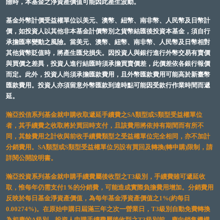
險時，本基金之淨資產價值可能因此產生波動。
基金外幣計價受益權單位以美元、澳幣、紐幣、南非幣、人民幣及日幣計
價，如投資人以其他非本基金計價幣別之貨幣結匯後投資本基金，須自行
承擔匯率變動之風險。當美元、澳幣、紐幣、南非幣、人民幣及日幣相對
其他貨幣貶值時，將產生匯兌損失。因投資人與銀行進行外幣交易有賣價
與買價之差異，投資人進行結匯時須承擔買賣價差，此價差依各銀行報價
而定。此外，投資人尚須承擔匯款費用，且外幣匯款費用可能高於新臺幣
匯款費用。投資人亦須留意外幣匯款到達時點可能因受款行作業時間而遞
延。
瀚亞投信系列基金就申購收取遞延手續費之SA類型或S類型受益權單位
者，其手續費之收取將於買回時支付，且該費用將依持有期間而有所不
同，其餘費用之計收與前收手續費類型之受益權單位完全相同，亦不加計
分銷費用。SA類型或S類型受益權單位另設有買回及轉換(轉申購)限制，請
詳閱公開說明書。
瀚亞投資系列基金就申購手續費屬後收型之T3級別，手續費雖可遞延收
取，惟每年仍需支付1％的分銷費，可能造成實際負擔費用增加。分銷費用
反映於每日基金淨資產價值，為每年基金淨資產價值之1%(約每日
0.00274%)。在原始申購日屆滿三年之次一營業日，T3級別自動免費轉換
為相應的A級別。投資人申購手續費屬後收型之T3級別前，應向銷售機構