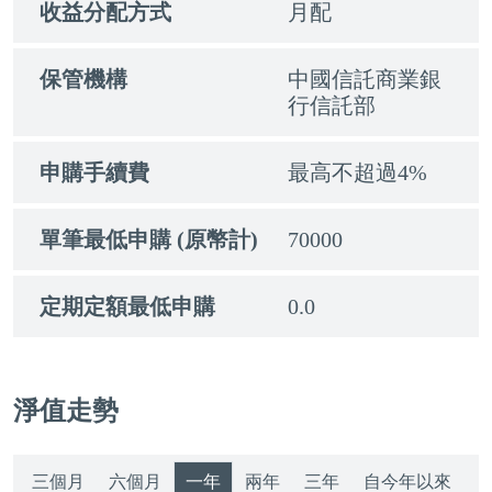
收益分配方式
月配
保管機構
中國信託商業銀
行信託部
申購手續費
最高不超過4%
單筆最低申購 (原幣計)
70000
定期定額最低申購
0.0
淨值走勢
三個月
六個月
一年
兩年
三年
自今年以來