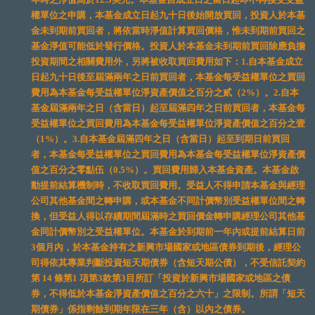
權單位之申購，本基金成立日起九十日後始開放買回，投資人於本基
金未到期前買回者，將依當時淨值計算買回價格，惟未到期前買回之
基金淨值可能低於發行價格。投資人於本基金未到期前買回除應負擔
投資期間之相關費用外，另將被收取買回費用如下：1.自本基金成立
日起九十日後至屆滿兩年之日前買回者，本基金每受益權單位之買回
費用為本基金每受益權單位淨資產價值之百分之貳（2%）。2.自本
基金屆滿兩年之日（含當日）起至屆滿四年之日前買回者，本基金每
受益權單位之買回費用為本基金每受益權單位淨資產價值之百分之壹
（1%）。3.自本基金屆滿四年之日（含當日）起至到期日前買回
者，本基金每受益權單位之買回費用為本基金每受益權單位淨資產價
值之百分之零點伍（0.5%）。買回費用歸入本基金資產。本基金啟
動提前結算機制時，不收取買回費用。受益人不得申請本基金與經理
公司其他基金間之轉申購，或本基金不同計價幣別受益權單位間之轉
換，但受益人得以存續期間屆滿時之買回價金轉申購經理公司其他基
金同計價幣別之受益權單位。本基金於到期前一年內或提前結算日前
3個月內，於本基金持有之新興市場國家或地區債券到期後，經理公
司得依其專業判斷投資短天期債券（含短天期公債），不受信託契約
第 14 條第1 項第3款第3目所訂「投資於新興市場國家或地區之債
券，不得低於本基金淨資產價值之百分之六十」之限制。所謂「短天
期債券」係指剩餘到期年限在三年（含）以內之債券。