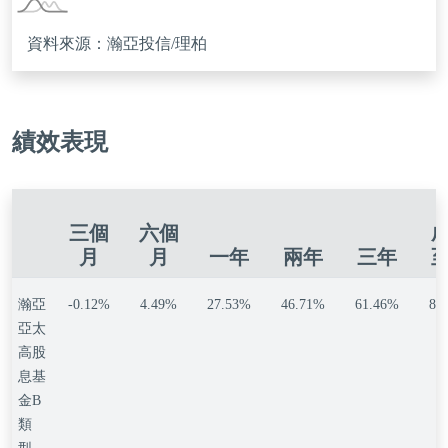
資料來源：瀚亞投信/理柏
績效表現
三個
六個
月
月
一年
兩年
三年
瀚亞
-0.12%
4.49%
27.53%
46.71%
61.46%
88
亞太
高股
息基
金B
類