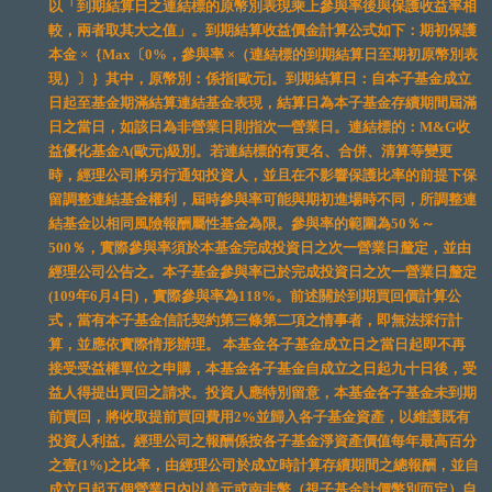
以「到期結算日之連結標的原幣別表現乘上參與率後與保護收益率相
較，兩者取其大之值」。到期結算收益價金計算公式如下：期初保護
本金 ×｛Max〔0%，參與率 ×（連結標的到期結算日至期初原幣別表
現）〕｝其中，原幣別：係指[歐元]。到期結算日：自本子基金成立
日起至基金期滿結算連結基金表現，結算日為本子基金存續期間屆滿
日之當日，如該日為非營業日則指次一營業日。連結標的：M&G收
益優化基金A(歐元)級別。若連結標的有更名、合併、清算等變更
時，經理公司將另行通知投資人，並且在不影響保護比率的前提下保
留調整連結基金權利，屆時參與率可能與期初進場時不同，所調整連
結基金以相同風險報酬屬性基金為限。參與率的範圍為50％～
500％，實際參與率須於本基金完成投資日之次一營業日釐定，並由
經理公司公告之。本子基金參與率已於完成投資日之次一營業日釐定
(109年6月4日)，實際參與率為118%。前述關於到期買回價計算公
式，當有本子基金信託契約第三條第二項之情事者，即無法採行計
算，並應依實際情形辦理。 本基金各子基金成立日之當日起即不再
接受受益權單位之申購，本基金各子基金自成立之日起九十日後，受
益人得提出買回之請求。投資人應特別留意，本基金各子基金未到期
前買回，將收取提前買回費用2%並歸入各子基金資產，以維護既有
投資人利益。經理公司之報酬係按各子基金淨資產價值每年最高百分
之壹(1%)之比率，由經理公司於成立時計算存續期間之總報酬，並自
成立日起五個營業日內以美元或南非幣（視子基金計價幣別而定）自