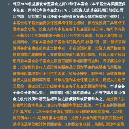
瀚亞2026收益優化傘型基金之南非幣保本基金（本子基金為保護型保
本基金，保本比率為本金之120％，但投資人於基金到期日前提出買
回申請，到期前之買回淨值不保證會高於基金保本率或發行價格）：
本基金各子基金無提供保證機構保證之機制，係透過投資工具達成保
護本金之功能。投資人持有本基金各子基金至到期日時，始可享有美
元子基金100％或南非幣子基金120%的本金保護。投資人於到期日
前買回者、或有本基金各子基金信託契約第3條第2項、第26條或公開
說明書所定應提前終止之情事者，不在保護範圍，投資人應承擔整個
投資期間之相關費用，並依當時淨值計算買回價格。投資人應了解到
期日前本基金各子基金之淨值可能因市場因素而波動，因保護並非保
證，投資標的發行人或證券相關商品交易對手違約或發生信用風險、
選擇權因市場發生不可抗力因素（如法令變更、戰爭等）而被選擇權
發行人提前贖回等因素，將無法達到本金保護之效果，投資人在進行
交易前，應確定已充分瞭解本基金各子基金之風險與特性。
本基金各
子基金分別係以美元、南非幣計價之保本型基金，所有申購及買回價
金之收付以所申購受益權單位之計價貨幣或新臺幣為之。
如投資人以
新臺幣投資本基金，須自行承擔匯率變動之風險。本子基金到期報酬
之計算方式：1.本子基金分為到期買回及到期結算收益部份。2.到期
買回價為120%期初保護本金部份，投資人於非到期日前買回基金將
以淨值及單位數計算買回價金。3.到期結算收益，為期初保護本金乘