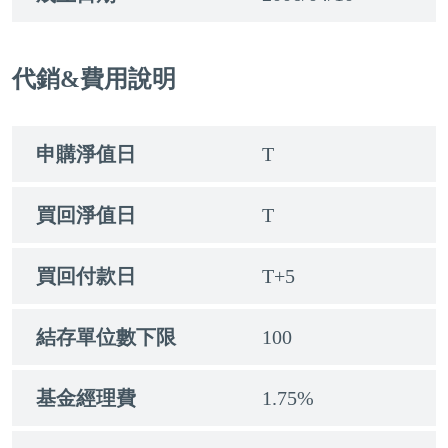
代銷&費用說明
申購淨值日
T
買回淨值日
T
買回付款日
T+5
結存單位數下限
100
基金經理費
1.75%