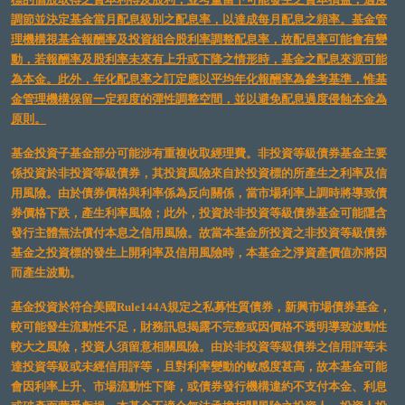
調節並決定基金當月配息級別之配息率，以達成每月配息之頻率。基金管
理機構視基金報酬率及投資組合股利率調整配息率，故配息率可能會有變
動，若報酬率及股利率未來有上升或下降之情形時，基金之配息來源可能
為本金。此外，年化配息率之訂定應以平均年化報酬率為參考基準，惟基
金管理機構保留一定程度的彈性調整空間，並以避免配息過度侵蝕本金為
原則。
基金投資子基金部分可能涉有重複收取經理費。非投資等級債券基金主要
係投資於非投資等級債券，其投資風險來自於投資標的所產生之利率及信
用風險。由於債券價格與利率係為反向關係，當市場利率上調時將導致債
券價格下跌，產生利率風險；此外，投資於非投資等級債券基金可能隱含
發行主體無法償付本息之信用風險。故當本基金所投資之非投資等級債券
基金之投資標的發生上開利率及信用風險時，本基金之淨資產價值亦將因
而產生波動。
基金投資於符合美國Rule144A規定之私募性質債券，新興市場債券基金，
較可能發生流動性不足，財務訊息揭露不完整或因價格不透明導致波動性
較大之風險，投資人須留意相關風險。由於非投資等級債券之信用評等未
達投資等級或未經信用評等，且對利率變動的敏感度甚高，故本基金可能
會因利率上升、市場流動性下降，或債券發行機構違約不支付本金、利息