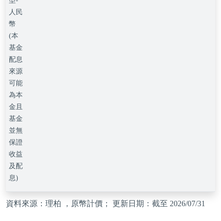
型-
人民
幣
(本
基金
配息
來源
可能
為本
金且
基金
並無
保證
收益
及配
息)
資料來源：理柏 ，原幣計價； 更新日期：截至 2026/07/31