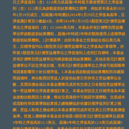
日之淨值達到（含）12.0美元或屆滿5年時當月最後營業日之淨值達
到（含）12.5美元為啟動提前結算機制之標準，例如若本基金於2021
年2月19日成立，則屆滿3年時應以2024年2月29日之淨值為基準，且
淨值應計算至小數點4位，亦即2024年2月29日A類型美元計價受益權
單位之淨值達到（含）11.5000美元時，本基金所有計價幣別受益權
單位即啟動提前結算機制，屆滿4年時或5年時亦類推適用上述標準啟
動提前結算機制。2.計價基準：由於本基金之投資組合係以美元為
主，目標淨值均以A類型美元計價受益權單位之淨值為計算標準，亦
即當A類型美元計價受益權單位之淨值達到上述所訂目標時，本基金
所有計價幣別受益權單位均將啟動提前結算機制，其他非美元計價受
益權單位不設定淨值目標。非美元計價受益權單位之淨值可能因匯率
等因素影響而小於目標淨值。3.本基金因啟動提前結算機制而存續期
間屆滿時，將自動買回受益人於提前結算日所持有之受益權單位全
數，其買回價金係以本基金實際完成所有交易之日各類型受益權單位
每一受益權單位淨資產價值計算之。本基金所設定之目標淨值為本基
金啟動自動買回之依據，惟在交易過程中可能因市場變動、交易成本
或流動性等因素導致結算後之總報酬低於依據目標淨值所計算之報
酬，受益人取得之價金將以本基金實際完成所有交易之日淨資產價值
為準。投資人應瞭解本基金並非保證A類型美元計價受益權單位屆滿
3年時之淨值高於11.5美元、屆滿4年時之淨值高於12.0美元或屆滿5
年時之淨值高於12.5美元。本基金自成立日之當日起即不再接受受益