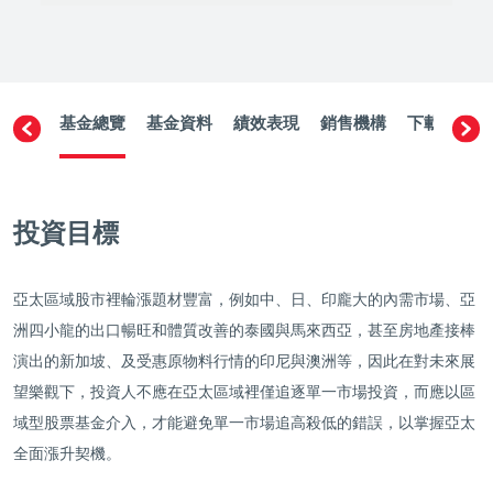
基金總覽
基金資料
績效表現
銷售機構
下載文件
投資目標
亞太區域股市裡輪漲題材豐富，例如中、日、印龐大的內需市場、亞
洲四小龍的出口暢旺和體質改善的泰國與馬來西亞，甚至房地產接棒
演出的新加坡、及受惠原物料行情的印尼與澳洲等，因此在對未來展
望樂觀下，投資人不應在亞太區域裡僅追逐單一市場投資，而應以區
域型股票基金介入，才能避免單一市場追高殺低的錯誤，以掌握亞太
全面漲升契機。