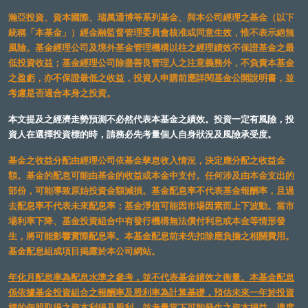
瀚亞投資、資本國際、瑞萬通博等系列基金、與本公司經理之基金（以下
統稱「本基金」）經金融監督管理委員會核准或同意生效，惟不表示絕無
風險。基金經理公司及境外基金管理機構以往之經理績效不保證基金之最
低投資收益；基金經理公司除盡善良管理人之注意義務外，不負責本基金
之盈虧，亦不保證最低之收益，投資人申購前應詳閱基金公開說明書，並
考慮是否適合本身之投資。
本文提及之經濟走勢預測不必然代表本基金之績效。投資一定有風險，投
資人在選擇投資標的時，請務必先考量個人自身狀況及風險承受度。
基金之收益分配由經理公司依基金孳息收入情況，決定應分配之收益金
額。基金的配息可能由基金的收益或本金中支付。任何涉及由本金支出的
部份，可能導致原始投資金額減損。基金配息率不代表基金報酬率，且過
去配息率不代表未來配息率；基金淨值可能因市場因素而上下波動。當市
場利率下降、基金投資組合中有發行機構無法償付利息或本金等情形發
生，將可能影響實際配息率。本基金配息前未先扣除應負擔之相關費用。
基金配息組成項目揭露於本公司網站。
年化月配息率為配息水準之參考，並不代表基金績效之衡量。本基金配息
係依據基金投資組合之報酬率及股利率為計算基礎，預估未來一年於投資
標的個股取得之資本利得及股利，並考量當下可能發生之資本損益，適度