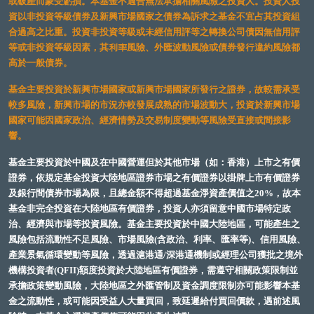
或破產而蒙受虧損。本基金不適合無法承擔相關風險之投資人。投資人投
資以非投資等級債券及新興市場國家之債券為訴求之基金不宜占其投資組
合過高之比重。投資非投資等級或未經信用評等之轉換公司債因無信用評
等或非投資等級因素，其利率風險、外匯波動風險或債券發行違約風險都
高於一般債券。
基金主要投資於新興市場國家或新興市場國家所發行之證券，故較需承受
較多風險，新興市場的市況亦較發展成熟的市場波動大，投資於新興市場
國家可能因國家政治、經濟情勢及交易制度變動等風險受直接或間接影
響。
基金主要投資於中國及在中國營運但於其他市場（如：香港）上市之有價
證券，依規定基金投資大陸地區證券市場之有價證券以掛牌上市有價證券
及銀行間債券市場為限，且總金額不得超過基金淨資產價值之20%，故本
基金非完全投資在大陸地區有價證券，投資人亦須留意中國市場特定政
治、經濟與市場等投資風險。基金主要投資於中國大陸地區，可能產生之
風險包括流動性不足風險、市場風險(含政治、利率、匯率等)、信用風險、
產業景氣循環變動等風險，透過滬港通/深港通機制或經理公司獲批之境外
機構投資者(QFII)額度投資於大陸地區有價證券，需遵守相關政策限制並
承擔政策變動風險，大陸地區之外匯管制及資金調度限制亦可能影響本基
金之流動性，或可能因受益人大量買回，致延遲給付買回價款，遇前述風