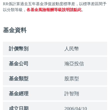
RR係計算過去五年基金淨值波動度標準差，以標準差區間予
以分類等級，
各基金風險報酬等級說明請點此
。
基金資料
計價幣別
人民幣
基金公司
瀚亞投信
基金類型
股票型
基金經理
許智翔
成立日期
2006/04/10