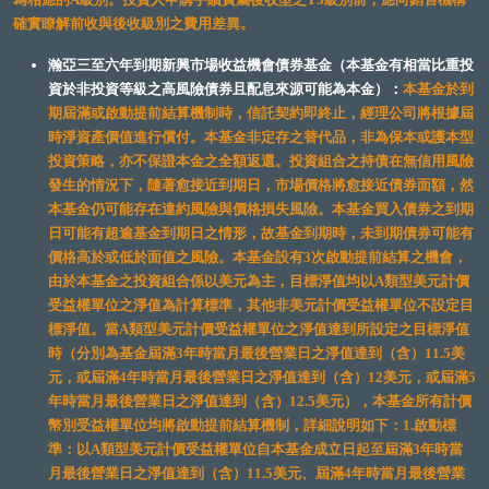
確實瞭解前收與後收級別之費用差異。
瀚亞三至六年到期新興市場收益機會債券基金（本基金有相當比重投
資於非投資等級之高風險債券且配息來源可能為本金）：
本基金於到
期屆滿或啟動提前結算機制時，信託契約即終止，經理公司將根據屆
時淨資產價值進行償付。本基金非定存之替代品，非為保本或護本型
投資策略，亦不保證本金之全額返還。投資組合之持債在無信用風險
發生的情況下，隨著愈接近到期日，市場價格將愈接近債券面額，然
本基金仍可能存在違約風險與價格損失風險。本基金買入債券之到期
日可能有超逾基金到期日之情形，故基金到期時，未到期債券可能有
價格高於或低於面值之風險。本基金設有3次啟動提前結算之機會，
由於本基金之投資組合係以美元為主，目標淨值均以A類型美元計價
受益權單位之淨值為計算標準，其他非美元計價受益權單位不設定目
標淨值。當A類型美元計價受益權單位之淨值達到所設定之目標淨值
時（分別為基金屆滿3年時當月最後營業日之淨值達到（含）11.5美
元，或屆滿4年時當月最後營業日之淨值達到（含）12美元，或屆滿5
年時當月最後營業日之淨值達到（含）12.5美元），本基金所有計價
幣別受益權單位均將啟動提前結算機制，詳細說明如下：1.啟動標
準：以A類型美元計價受益權單位自本基金成立日起至屆滿3年時當
月最後營業日之淨值達到（含）11.5美元、屆滿4年時當月最後營業