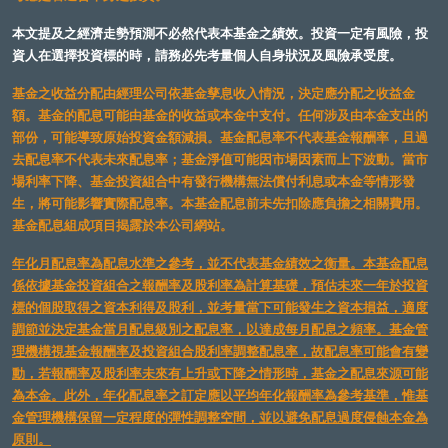
本文提及之經濟走勢預測不必然代表本基金之績效。投資一定有風險，投
資人在選擇投資標的時，請務必先考量個人自身狀況及風險承受度。
基金之收益分配由經理公司依基金孳息收入情況，決定應分配之收益金
額。基金的配息可能由基金的收益或本金中支付。任何涉及由本金支出的
部份，可能導致原始投資金額減損。基金配息率不代表基金報酬率，且過
去配息率不代表未來配息率；基金淨值可能因市場因素而上下波動。當市
場利率下降、基金投資組合中有發行機構無法償付利息或本金等情形發
生，將可能影響實際配息率。本基金配息前未先扣除應負擔之相關費用。
基金配息組成項目揭露於本公司網站。
年化月配息率為配息水準之參考，並不代表基金績效之衡量。本基金配息
係依據基金投資組合之報酬率及股利率為計算基礎，預估未來一年於投資
標的個股取得之資本利得及股利，並考量當下可能發生之資本損益，適度
調節並決定基金當月配息級別之配息率，以達成每月配息之頻率。基金管
理機構視基金報酬率及投資組合股利率調整配息率，故配息率可能會有變
動，若報酬率及股利率未來有上升或下降之情形時，基金之配息來源可能
為本金。此外，年化配息率之訂定應以平均年化報酬率為參考基準，惟基
金管理機構保留一定程度的彈性調整空間，並以避免配息過度侵蝕本金為
原則。