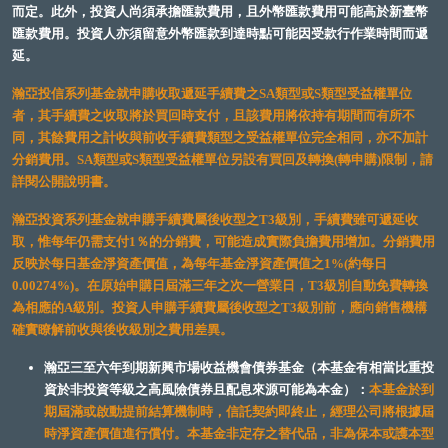
而定。此外，投資人尚須承擔匯款費用，且外幣匯款費用可能高於新臺幣
匯款費用。投資人亦須留意外幣匯款到達時點可能因受款行作業時間而遞
延。
瀚亞投信系列基金就申購收取遞延手續費之SA類型或S類型受益權單位
者，其手續費之收取將於買回時支付，且該費用將依持有期間而有所不
同，其餘費用之計收與前收手續費類型之受益權單位完全相同，亦不加計
分銷費用。SA類型或S類型受益權單位另設有買回及轉換(轉申購)限制，請
詳閱公開說明書。
瀚亞投資系列基金就申購手續費屬後收型之T3級別，手續費雖可遞延收
取，惟每年仍需支付1％的分銷費，可能造成實際負擔費用增加。分銷費用
反映於每日基金淨資產價值，為每年基金淨資產價值之1%(約每日
0.00274%)。在原始申購日屆滿三年之次一營業日，T3級別自動免費轉換
為相應的A級別。投資人申購手續費屬後收型之T3級別前，應向銷售機構
確實瞭解前收與後收級別之費用差異。
瀚亞三至六年到期新興市場收益機會債券基金（本基金有相當比重投
資於非投資等級之高風險債券且配息來源可能為本金）：
本基金於到
期屆滿或啟動提前結算機制時，信託契約即終止，經理公司將根據屆
時淨資產價值進行償付。本基金非定存之替代品，非為保本或護本型