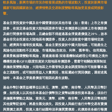
較多風險，新興市場的市況亦較發展成熟的市場波動大，投資於新興市場
國家可能因國家政治、經濟情勢及交易制度變動等風險受直接或間接影
響。
基金主要投資於中國及在中國營運但於其他市場（如：香港）上市之有價
證券，依規定基金投資大陸地區證券市場之有價證券以掛牌上市有價證券
及銀行間債券市場為限，且總金額不得超過基金淨資產價值之20%，故本
基金非完全投資在大陸地區有價證券，投資人亦須留意中國市場特定政
治、經濟與市場等投資風險。基金主要投資於中國大陸地區，可能產生之
風險包括流動性不足風險、市場風險(含政治、利率、匯率等)、信用風險、
產業景氣循環變動等風險，透過滬港通/深港通機制或經理公司獲批之境外
機構投資者(QFII)額度投資於大陸地區有價證券，需遵守相關政策限制並
承擔政策變動風險，大陸地區之外匯管制及資金調度限制亦可能影響本基
金之流動性，或可能因受益人大量買回，致延遲給付買回價款，遇前述風
險時，本基金之淨資產價值可能因此產生波動。
基金外幣計價受益權單位以美元、澳幣、紐幣、南非幣、人民幣及日幣計
價，如投資人以其他非本基金計價幣別之貨幣結匯後投資本基金，須自行
承擔匯率變動之風險。當美元、澳幣、紐幣、南非幣、人民幣及日幣相對
其他貨幣貶值時，將產生匯兌損失。因投資人與銀行進行外幣交易有賣價
與買價之差異，投資人進行結匯時須承擔買賣價差，此價差依各銀行報價