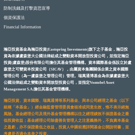
防制洗錢及打擊資恐宣導
個資保護法
Financial Information
瀚亞投資基金為瀚亞投資(Eastspring Investments)旗下之子基金，瀚亞投
資為依據盧森堡大公國法律組成之變動資本開放型投資公司，並指定瀚亞
投資(盧森堡)股份有限公司擔任其基金管理機構。資本國際基金係設立於盧
森堡之可變資本投資公司（SICAV），由屬資本集團關係企業之資本國際
管理公司（為一盧森堡之管理公司）管理。瑞萬通博基金為依據盧森堡大
公國法律組成之變動資本開放型投資公司，並指定Vontobel Asset
Management S.A.擔任其基金管理機構。
瀚亞投資、資本國際、瑞萬通博等系列基金、與本公司經理之基金（以下
統稱「本基金」）經金融監督管理委員會核准或同意生效，惟不表示絕無
風險。基金經理公司及境外基金管理機構以往之經理績效不保證基金之最
低投資收益；基金經理公司除盡善良管理人之注意義務外，不負責本基金
之盈虧，亦不保證最低之收益，投資人申購前應詳閱基金公開說明書，並
考慮是否適合本身之投資。