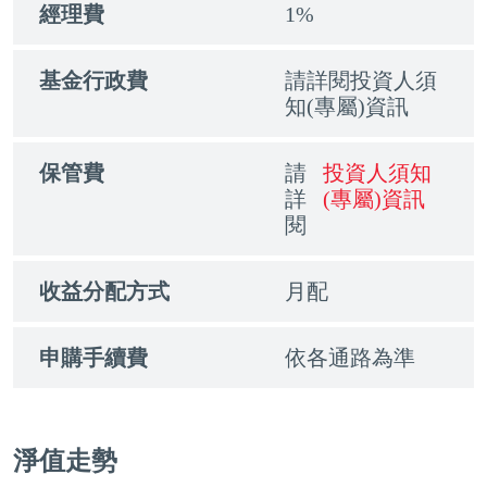
經理費
1%
基金行政費
請詳閱投資人須
知(專屬)資訊
保管費
請
投資人須知
詳
(專屬)資訊
閱
收益分配方式
月配
申購手續費
依各通路為準
淨值走勢