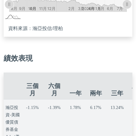
資料來源：瀚亞投信/理柏
績效表現
三個
六個
月
月
一年
兩年
三年
瀚亞投
-1.15%
-1.39%
1.78%
6.17%
13.24%
1
資-美國
優質債
券基金