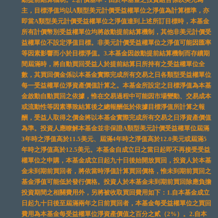
主，目標淨值均以A類型美元計價受益權單位之淨值為計算標準，亦
即當A類型美元計價受益權單位之淨值達到上述所訂目標時，本基金
所有計價幣別受益權單位均將啟動提前結算機制，其他非美元計價受
益權單位不設定淨值目標。非美元計價受益權單位之淨值可能因匯率
等因素影響而小於目標淨值。3.本基金因啟動提前結算機制而存續期
間屆滿時，將自動買回受益人於提前結算日所持有之受益權單位全
數，其買回價金係以本基金實際完成所有交易之日各類型受益權單位
每一受益權單位淨資產價值計算之。本基金所設定之目標淨值為本基
金啟動自動買回之依據，惟在交易過程中可能因市場變動、交易成本
或流動性等因素導致結算後之總報酬低於依據目標淨值所計算之報
酬，受益人取得之價金將以本基金實際完成所有交易之日淨資產價值
為準。投資人應瞭解本基金並非保證A類型美元計價受益權單位屆滿
3年時之淨值高於11.5美元、屆滿4年時之淨值高於12.0美元或屆滿5
年時之淨值高於12.5美元。本基金自成立日之當日起即不再接受受益
權單位之申購，本基金成立日起九十日後始開放買回，投資人於本基
金未到期前買回者，將依當時淨值計算買回價格，惟未到期前買回之
基金淨值可能低於發行價格。投資人於本基金未到期前買回除應負擔
投資期間之相關費用外，另將被收取買回費用如下：1.自本基金成立
日起九十日後至屆滿兩年之日前買回者，本基金每受益權單位之買回
費用為本基金每受益權單位淨資產價值之百分之貳（2%）。2.自本