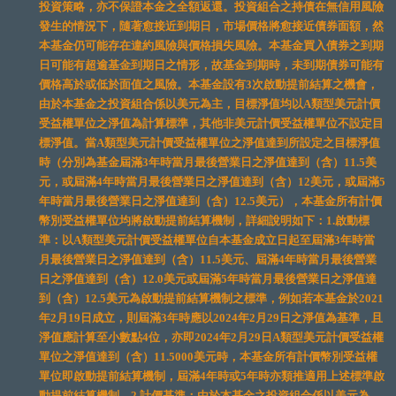
投資策略，亦不保證本金之全額返還。投資組合之持債在無信用風險
發生的情況下，隨著愈接近到期日，市場價格將愈接近債券面額，然
本基金仍可能存在違約風險與價格損失風險。本基金買入債券之到期
日可能有超逾基金到期日之情形，故基金到期時，未到期債券可能有
價格高於或低於面值之風險。本基金設有3次啟動提前結算之機會，
由於本基金之投資組合係以美元為主，目標淨值均以A類型美元計價
受益權單位之淨值為計算標準，其他非美元計價受益權單位不設定目
標淨值。當A類型美元計價受益權單位之淨值達到所設定之目標淨值
時（分別為基金屆滿3年時當月最後營業日之淨值達到（含）11.5美
元，或屆滿4年時當月最後營業日之淨值達到（含）12美元，或屆滿5
年時當月最後營業日之淨值達到（含）12.5美元），本基金所有計價
幣別受益權單位均將啟動提前結算機制，詳細說明如下：1.啟動標
準：以A類型美元計價受益權單位自本基金成立日起至屆滿3年時當
月最後營業日之淨值達到（含）11.5美元、屆滿4年時當月最後營業
日之淨值達到（含）12.0美元或屆滿5年時當月最後營業日之淨值達
到（含）12.5美元為啟動提前結算機制之標準，例如若本基金於2021
年2月19日成立，則屆滿3年時應以2024年2月29日之淨值為基準，且
淨值應計算至小數點4位，亦即2024年2月29日A類型美元計價受益權
單位之淨值達到（含）11.5000美元時，本基金所有計價幣別受益權
單位即啟動提前結算機制，屆滿4年時或5年時亦類推適用上述標準啟
動提前結算機制。2.計價基準：由於本基金之投資組合係以美元為