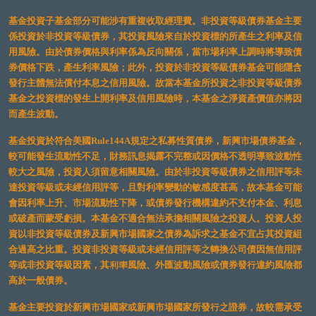
基金投資子基金部分可能涉有重複收取經理費。非投資等級債券基金主要
係投資於非投資等級債券，其投資風險來自於投資標的所產生之利率及信
用風險。由於債券價格與利率係為反向關係，當市場利率上調時將導致債
券價格下跌，產生利率風險；此外，投資於非投資等級債券基金可能隱含
發行主體無法償付本息之信用風險。故當本基金所投資之非投資等級債券
基金之投資標的發生上開利率及信用風險時，本基金之淨資產價值亦將因
而產生波動。
基金投資於符合美國Rule144A規定之私募性質債券，新興市場債券基金，
較可能發生流動性不足，財務訊息揭露不完整或因價格不透明導致波動性
較大之風險，投資人須留意相關風險。由於非投資等級債券之信用評等未
達投資等級或未經信用評等，且對利率變動的敏感度甚高，故本基金可能
會因利率上升、市場流動性下降，或債券發行機構違約不支付本金、利息
或破產而蒙受虧損。本基金不適合無法承擔相關風險之投資人。投資人投
資以非投資等級債券及新興市場國家之債券為訴求之基金不宜占其投資組
合過高之比重。投資非投資等級或未經信用評等之轉換公司債因無信用評
等或非投資等級因素，其利率風險、外匯波動風險或債券發行違約風險都
高於一般債券。
基金主要投資於新興市場國家或新興市場國家所發行之證券，故較需承受