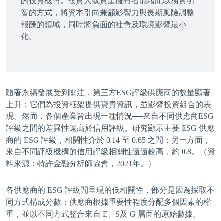
的投資機會。投資人或資產擁有者能藉此以務實明
智的方式，將資本引向兼顧影響力與長期風險調整
報酬的領域，同時將負面的社會及環境影響最小
化。
隨著永續發展受到關注，第三方ESG評級供應商的數量顯著
上升；它們為投資框架提供寶貴資訊，並影響投資組合的表
現。然而，各個產業皆出現一種情況──來自不同供應商ESG
評級之間的差異性遠高於信用評級。研究顯示主要 ESG 供應
商的 ESG 評級，相關性介於 0.14 至 0.65 之間；另一方面，
來自不同評級機構的信用評級相關性遠遠較高，約 0.8。（資
料來源：特許金融分析師協會，2021年。）
各供應商的 ESG 評級間呈現的低相關性，部分是因為採取不
同方式構成分數；供應商根據重要性程度分配多個因素的權
重，並以不同方式整合來自 E、S及 G 層面的原始數據。