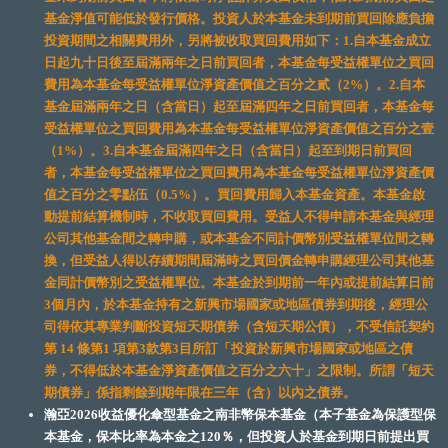
基金淨值可能低於發行價格。投資人於本基金未到期前買回除應負擔
投資期間之相關費用外，另將被收取買回費用如下：1.自本基金成立
日起九十日後至屆滿兩年之日前買回者，本基金每受益權單位之買回
費用為本基金每受益權單位淨資產價值之百分之貳（2%）。2.自本
基金屆滿兩年之日（含當日）起至屆滿四年之日前買回者，本基金每
受益權單位之買回費用為本基金每受益權單位淨資產價值之百分之壹
（1%）。3.自本基金屆滿四年之日（含當日）起至到期日前買回
者，本基金每受益權單位之買回費用為本基金每受益權單位淨資產價
值之百分之零點伍（0.5%）。買回費用歸入本基金資產。本基金啟
動提前結算機制時，不收取買回費用。受益人不得申請本基金與經理
公司其他基金間之轉申購，或本基金不同計價幣別受益權單位間之轉
換，但受益人得以存續期間屆滿時之買回價金轉申購經理公司其他基
金同計價幣別之受益權單位。本基金於到期前一年內或提前結算日前
3個月內，於本基金持有之新興市場國家或地區債券到期後，經理公
司得依其專業判斷投資短天期債券（含短天期公債），不受信託契約
第 14 條第1 項第3款第3目所訂「投資於新興市場國家或地區之債
券，不得低於本基金淨資產價值之百分之六十」之限制。所謂「短天
期債券」係指剩餘到期年限在三年（含）以內之債券。
瀚亞2026收益優化傘型基金之南非幣保本基金（本子基金為保護型保
本基金，保本比率為本金之120％，但投資人於基金到期日前提出買