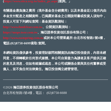
(
https://www.sitca.org.tw/index_pc.aspx
)查詢。」
有關基金應負擔之費用（境外基金含分銷費用）以及本基金近12個月內由
本金支付配息之相關資料，已揭露於基金之公開說明書或投資人須知中，
投資人可至下列網址查閱：基金資訊觀測站：
http://www.fundclear.com.tw
、公開資訊觀測站：
https://mops.twse.com.tw
、瀚亞證券投資信託股份有限公司：
http://www.eastspring.com.tw
或於本公司營業處所:台北市松智路1號4樓，
電話:(02)8758-6699索取/查閱。
本網站資訊僅供參考，投資理財顧問相關資訊由瀚亞投信提供，內容未經
同意，不得轉載於任何形式媒體。本公司自當盡力為讀者及客戶提供正確
的意見及消息，但如有錯漏或疏忽，本公司或關係企業與其任何董事或受
僱人，並不負任何法律責任。瀚亞投信獨立經營管理。
©2026
瀚亞證券投資信託股份有限公司
台北市松智路1號4樓，電話：
(02)8758-6688