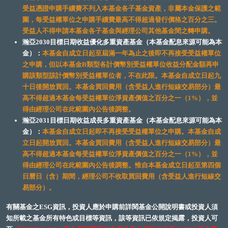
受益憑證申購手續費不列入本基金各子基金資產，非屬本金保護之範
圍，每受益權單位之申購手續費最高不得超過發行價格之百分之三。
受益人不得申請本基金各子基金與經理公司其他基金間之轉申購。
瀚亞2030目標日期收益優化多重資產基金（本基金配息來源可能為本
金）：
本基金自成立日起至屆滿一年為止之後即不再接受受益權單位
之申購，但以本基金B類型各計價幣別受益權單位收益分配金額再申
購該類型該計價幣別受益權單位者，不在此限。本基金自成立日起九
十日後開放買回。本基金買回費用（含受益人進行短線交易部分）最
高不得超過本基金每受益權單位淨資產價值之百分之一（1%），並
得由經理公司在此範圍內公告後調整。
瀚亞2031目標日期收益成長多重資產基金（本基金配息來源可能為本
金）：
本基金自成立日起即不再接受受益權單位之申購。本基金自成
立日起開放買回。本基金買回費用（含受益人進行短線交易部分）最
高不得超過本基金每受益權單位淨資產價值之百分之一（1%），並
得由經理公司在此範圍內公告後調整。惟自本基金成立日起至第四個
日曆日（含）期間，經理公司不收取買回費用（含受益人進行短線交
易部分）。
有關基金之ESG資訊，投資人應於申購前詳閱基金公開說明書或投資人須
知所載之基金所有特色或目標等資訊，該等資訊已依規定揭露，投資人可