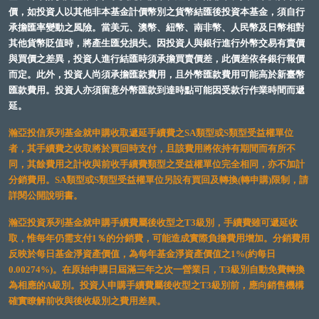
價，如投資人以其他非本基金計價幣別之貨幣結匯後投資本基金，須自行
承擔匯率變動之風險。當美元、澳幣、紐幣、南非幣、人民幣及日幣相對
其他貨幣貶值時，將產生匯兌損失。因投資人與銀行進行外幣交易有賣價
與買價之差異，投資人進行結匯時須承擔買賣價差，此價差依各銀行報價
而定。此外，投資人尚須承擔匯款費用，且外幣匯款費用可能高於新臺幣
匯款費用。投資人亦須留意外幣匯款到達時點可能因受款行作業時間而遞
延。
瀚亞投信系列基金就申購收取遞延手續費之SA類型或S類型受益權單位
者，其手續費之收取將於買回時支付，且該費用將依持有期間而有所不
同，其餘費用之計收與前收手續費類型之受益權單位完全相同，亦不加計
分銷費用。SA類型或S類型受益權單位另設有買回及轉換(轉申購)限制，請
詳閱公開說明書。
瀚亞投資系列基金就申購手續費屬後收型之T3級別，手續費雖可遞延收
取，惟每年仍需支付1％的分銷費，可能造成實際負擔費用增加。分銷費用
反映於每日基金淨資產價值，為每年基金淨資產價值之1%(約每日
0.00274%)。在原始申購日屆滿三年之次一營業日，T3級別自動免費轉換
為相應的A級別。投資人申購手續費屬後收型之T3級別前，應向銷售機構
確實瞭解前收與後收級別之費用差異。