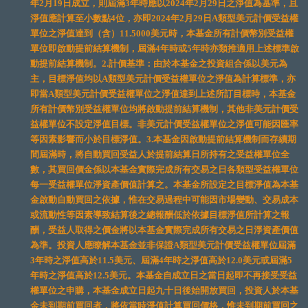
年2月19日成立，則屆滿3年時應以2024年2月29日之淨值為基準，且
淨值應計算至小數點4位，亦即2024年2月29日A類型美元計價受益權
單位之淨值達到（含）11.5000美元時，本基金所有計價幣別受益權
單位即啟動提前結算機制，屆滿4年時或5年時亦類推適用上述標準啟
動提前結算機制。2.計價基準：由於本基金之投資組合係以美元為
主，目標淨值均以A類型美元計價受益權單位之淨值為計算標準，亦
即當A類型美元計價受益權單位之淨值達到上述所訂目標時，本基金
所有計價幣別受益權單位均將啟動提前結算機制，其他非美元計價受
益權單位不設定淨值目標。非美元計價受益權單位之淨值可能因匯率
等因素影響而小於目標淨值。3.本基金因啟動提前結算機制而存續期
間屆滿時，將自動買回受益人於提前結算日所持有之受益權單位全
數，其買回價金係以本基金實際完成所有交易之日各類型受益權單位
每一受益權單位淨資產價值計算之。本基金所設定之目標淨值為本基
金啟動自動買回之依據，惟在交易過程中可能因市場變動、交易成本
或流動性等因素導致結算後之總報酬低於依據目標淨值所計算之報
酬，受益人取得之價金將以本基金實際完成所有交易之日淨資產價值
為準。投資人應瞭解本基金並非保證A類型美元計價受益權單位屆滿
3年時之淨值高於11.5美元、屆滿4年時之淨值高於12.0美元或屆滿5
年時之淨值高於12.5美元。本基金自成立日之當日起即不再接受受益
權單位之申購，本基金成立日起九十日後始開放買回，投資人於本基
金未到期前買回者，將依當時淨值計算買回價格，惟未到期前買回之