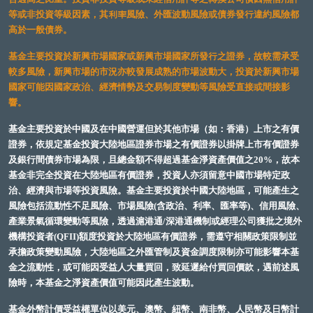
等或非投資等級因素，其利率風險、外匯波動風險或債券發行違約風險都
高於一般債券。
基金主要投資於新興市場國家或新興市場國家所發行之證券，故較需承受
較多風險，新興市場的市況亦較發展成熟的市場波動大，投資於新興市場
國家可能因國家政治、經濟情勢及交易制度變動等風險受直接或間接影
響。
基金主要投資於中國及在中國營運但於其他市場（如：香港）上市之有價
證券，依規定基金投資大陸地區證券市場之有價證券以掛牌上市有價證券
及銀行間債券市場為限，且總金額不得超過基金淨資產價值之20%，故本
基金非完全投資在大陸地區有價證券，投資人亦須留意中國市場特定政
治、經濟與市場等投資風險。基金主要投資於中國大陸地區，可能產生之
風險包括流動性不足風險、市場風險(含政治、利率、匯率等)、信用風險、
產業景氣循環變動等風險，透過滬港通/深港通機制或經理公司獲批之境外
機構投資者(QFII)額度投資於大陸地區有價證券，需遵守相關政策限制並
承擔政策變動風險，大陸地區之外匯管制及資金調度限制亦可能影響本基
金之流動性，或可能因受益人大量買回，致延遲給付買回價款，遇前述風
險時，本基金之淨資產價值可能因此產生波動。
基金外幣計價受益權單位以美元、澳幣、紐幣、南非幣、人民幣及日幣計