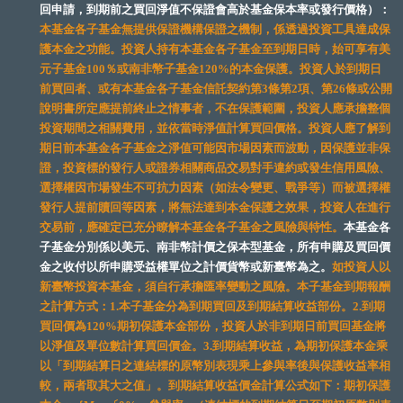
回申請，到期前之買回淨值不保證會高於基金保本率或發行價格）：
本基金各子基金無提供保證機構保證之機制，係透過投資工具達成保
護本金之功能。投資人持有本基金各子基金至到期日時，始可享有美
元子基金100％或南非幣子基金120%的本金保護。投資人於到期日
前買回者、或有本基金各子基金信託契約第3條第2項、第26條或公開
說明書所定應提前終止之情事者，不在保護範圍，投資人應承擔整個
投資期間之相關費用，並依當時淨值計算買回價格。投資人應了解到
期日前本基金各子基金之淨值可能因市場因素而波動，因保護並非保
證，投資標的發行人或證券相關商品交易對手違約或發生信用風險、
選擇權因市場發生不可抗力因素（如法令變更、戰爭等）而被選擇權
發行人提前贖回等因素，將無法達到本金保護之效果，投資人在進行
交易前，應確定已充分瞭解本基金各子基金之風險與特性。
本基金各
子基金分別係以美元、南非幣計價之保本型基金，所有申購及買回價
金之收付以所申購受益權單位之計價貨幣或新臺幣為之。
如投資人以
新臺幣投資本基金，須自行承擔匯率變動之風險。本子基金到期報酬
之計算方式：1.本子基金分為到期買回及到期結算收益部份。2.到期
買回價為120%期初保護本金部份，投資人於非到期日前買回基金將
以淨值及單位數計算買回價金。3.到期結算收益，為期初保護本金乘
以「到期結算日之連結標的原幣別表現乘上參與率後與保護收益率相
較，兩者取其大之值」。到期結算收益價金計算公式如下：期初保護