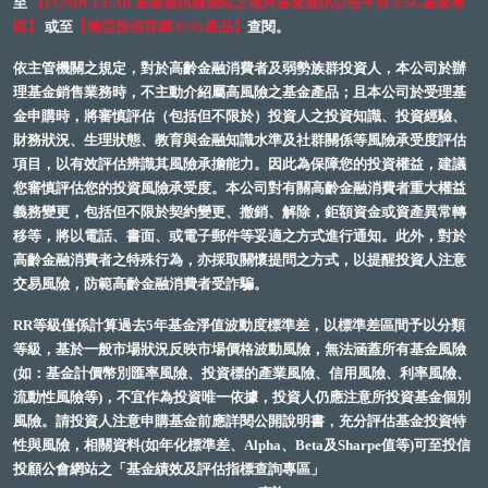
至
【FUNDCLEAR 基金資訊觀測站之境外基金資訊公告平台-ESG基金專
區】
或至
【瀚亞投信官網-ESG產品】
查閱。
依主管機關之規定，對於高齡金融消費者及弱勢族群投資人，本公司於辦
理基金銷售業務時，不主動介紹屬高風險之基金產品；且本公司於受理基
金申購時，將審慎評估（包括但不限於）投資人之投資知識、投資經驗、
財務狀況、生理狀態、教育與金融知識水準及社群關係等風險承受度評估
項目，以有效評估辨識其風險承擔能力。因此為保障您的投資權益，建議
您審慎評估您的投資風險承受度。本公司對有關高齡金融消費者重大權益
義務變更，包括但不限於契約變更、撤銷、解除，鉅額資金或資產異常轉
移等，將以電話、書面、或電子郵件等妥適之方式進行通知。此外，對於
高齡金融消費者之特殊行為，亦採取關懷提問之方式，以提醒投資人注意
交易風險，防範高齡金融消費者受詐騙。
RR等級僅係計算過去5年基金淨值波動度標準差，以標準差區間予以分類
等級，基於一般市場狀況反映市場價格波動風險，無法涵蓋所有基金風險
(如：基金計價幣別匯率風險、投資標的產業風險、信用風險、利率風險、
流動性風險等)，不宜作為投資唯一依據，投資人仍應注意所投資基金個別
風險。請投資人注意申購基金前應詳閱公開說明書，充分評估基金投資特
性與風險，相關資料(如年化標準差、Alpha、Beta及Sharpe值等)可至投信
投顧公會網站之「基金績效及評估指標查詢專區」