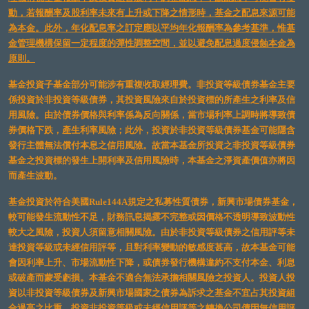
動，若報酬率及股利率未來有上升或下降之情形時，基金之配息來源可能
為本金。此外，年化配息率之訂定應以平均年化報酬率為參考基準，惟基
金管理機構保留一定程度的彈性調整空間，並以避免配息過度侵蝕本金為
原則。
基金投資子基金部分可能涉有重複收取經理費。非投資等級債券基金主要
係投資於非投資等級債券，其投資風險來自於投資標的所產生之利率及信
用風險。由於債券價格與利率係為反向關係，當市場利率上調時將導致債
券價格下跌，產生利率風險；此外，投資於非投資等級債券基金可能隱含
發行主體無法償付本息之信用風險。故當本基金所投資之非投資等級債券
基金之投資標的發生上開利率及信用風險時，本基金之淨資產價值亦將因
而產生波動。
基金投資於符合美國Rule144A規定之私募性質債券，新興市場債券基金，
較可能發生流動性不足，財務訊息揭露不完整或因價格不透明導致波動性
較大之風險，投資人須留意相關風險。由於非投資等級債券之信用評等未
達投資等級或未經信用評等，且對利率變動的敏感度甚高，故本基金可能
會因利率上升、市場流動性下降，或債券發行機構違約不支付本金、利息
或破產而蒙受虧損。本基金不適合無法承擔相關風險之投資人。投資人投
資以非投資等級債券及新興市場國家之債券為訴求之基金不宜占其投資組
合過高之比重。投資非投資等級或未經信用評等之轉換公司債因無信用評