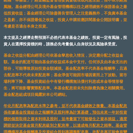
統稱「本基金」）經金融監督管理委員會核准或同意生效，惟不表示絕無
風險。基金經理公司及境外基金管理機構以往之經理績效不保證基金之最
低投資收益；基金經理公司除盡善良管理人之注意義務外，不負責本基金
之盈虧，亦不保證最低之收益，投資人申購前應詳閱基金公開說明書，並
考慮是否適合本身之投資。
本文提及之經濟走勢預測不必然代表本基金之績效。投資一定有風險，投
資人在選擇投資標的時，請務必先考量個人自身狀況及風險承受度。
基金之收益分配由經理公司依基金孳息收入情況，決定應分配之收益金
額。基金的配息可能由基金的收益或本金中支付。任何涉及由本金支出的
部份，可能導致原始投資金額減損。基金配息率不代表基金報酬率，且過
去配息率不代表未來配息率；基金淨值可能因市場因素而上下波動。當市
場利率下降、基金投資組合中有發行機構無法償付利息或本金等情形發
生，將可能影響實際配息率。本基金配息前未先扣除應負擔之相關費用。
基金配息組成項目揭露於本公司網站。
年化月配息率為配息水準之參考，並不代表基金績效之衡量。本基金配息
係依據基金投資組合之報酬率及股利率為計算基礎，預估未來一年於投資
標的個股取得之資本利得及股利，並考量當下可能發生之資本損益，適度
調節並決定基金當月配息級別之配息率，以達成每月配息之頻率。基金管
理機構視基金報酬率及投資組合股利率調整配息率，故配息率可能會有變