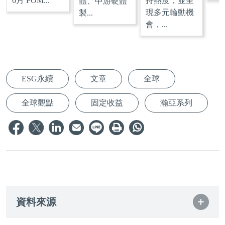
6月 FOM...
持熱度，並呈
體、中游硬體
現多元輪動機
製...
會，...
ESG永續
文章
全球
全球觀點
固定收益
瀚亞系列
資料來源