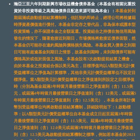
瀚亞三至六年到期新興市場收益機會債券基金（本基金有相當比重投
資於非投資等級之高風險債券且配息來源可能為本金）：
本基金於到
期屆滿或啟動提前結算機制時，信託契約即終止，經理公司將根據屆
時淨資產價值進行償付。本基金非定存之替代品，非為保本或護本型
投資策略，亦不保證本金之全額返還。投資組合之持債在無信用風險
發生的情況下，隨著愈接近到期日，市場價格將愈接近債券面額，然
本基金仍可能存在違約風險與價格損失風險。本基金買入債券之到期
日可能有超逾基金到期日之情形，故基金到期時，未到期債券可能有
價格高於或低於面值之風險。本基金設有3次啟動提前結算之機會，
由於本基金之投資組合係以美元為主，目標淨值均以A類型美元計價
受益權單位之淨值為計算標準，其他非美元計價受益權單位不設定目
標淨值。當A類型美元計價受益權單位之淨值達到所設定之目標淨值
時（分別為基金屆滿3年時當月最後營業日之淨值達到（含）11.5美
元，或屆滿4年時當月最後營業日之淨值達到（含）12美元，或屆滿5
年時當月最後營業日之淨值達到（含）12.5美元），本基金所有計價
幣別受益權單位均將啟動提前結算機制，詳細說明如下：1.啟動標
準：以A類型美元計價受益權單位自本基金成立日起至屆滿3年時當
月最後營業日之淨值達到（含）11.5美元、屆滿4年時當月最後營業
日之淨值達到（含）12.0美元或屆滿5年時當月最後營業日之淨值達
到（含）12.5美元為啟動提前結算機制之標準，例如若本基金於2021