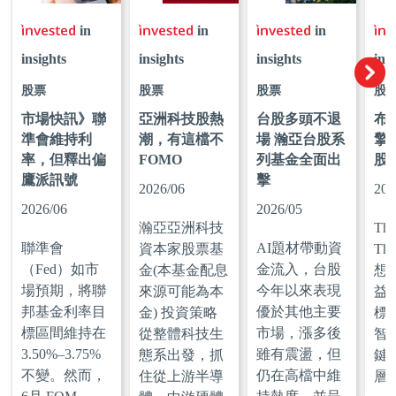
in
in
in
insights
insights
insights
ins
股票
股票
股票
股
市場快訊》聯
亞洲科技股熱
台股多頭不退
布
準會維持利
潮，有這檔不
場 瀚亞台股系
擎
率，但釋出偏
FOMO
列基金全面出
股
鷹派訊號
擊
2026/06
202
2026/06
2026/05
瀚亞亞洲科技
Thi
聯準會
AI題材帶動資
資本家股票基
Thi
（Fed）如市
金流入，台股
金(本基金配息
想
場預期，將聯
今年以來表現
來源可能為本
益
邦基金利率目
優於其他主要
金) 投資策略
標
標區間維持在
市場，漲多後
從整體科技生
智
3.50%–3.75%
雖有震盪，但
態系出發，抓
鍵
不變。然而，
仍在高檔中維
住從上游半導
層、