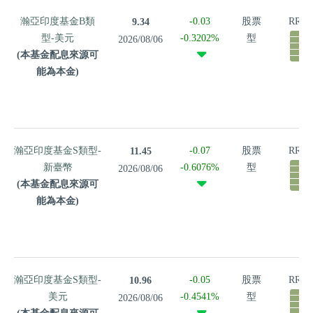
瀚亞印度
瀚亞印度基金B類
-0.03
股票
RR5
9.34
基金B類
型-美元
-0.3202%
型
2026/08/06
型-美元
(本基金配息來源可
(本基金配
能為本金)
息來源可
能為本金)
瀚亞印度
瀚亞印度基金S類型-
-0.07
股票
RR5
11.45
基金S類
新臺幣
-0.6076%
型
2026/08/06
型-新臺幣
(本基金配息來源可
(本基金配
能為本金)
息來源可
能為本金)
瀚亞印度
瀚亞印度基金S類型-
-0.05
股票
RR5
10.96
基金S類
美元
-0.4541%
型
2026/08/06