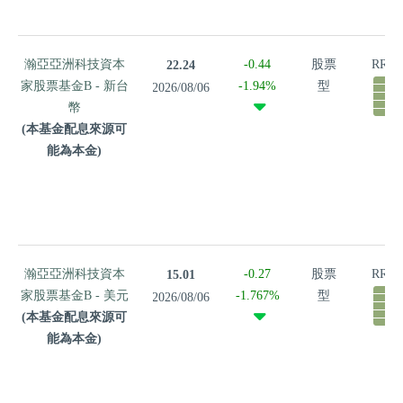
幣
瀚亞亞洲
瀚亞亞洲科技資本
-0.44
股票
RR5
22.24
科技資本
家股票基金B - 新台
-1.94%
型
2026/08/06
家股票基
幣
金B - 新台
(本基金配息來源可
幣
能為本金)
(本基金配
息來源可
能為本金)
瀚亞亞洲
瀚亞亞洲科技資本
-0.27
股票
RR5
15.01
科技資本
家股票基金B - 美元
-1.767%
型
2026/08/06
家股票基
(本基金配息來源可
金B - 美元
能為本金)
(本基金配
息來源可