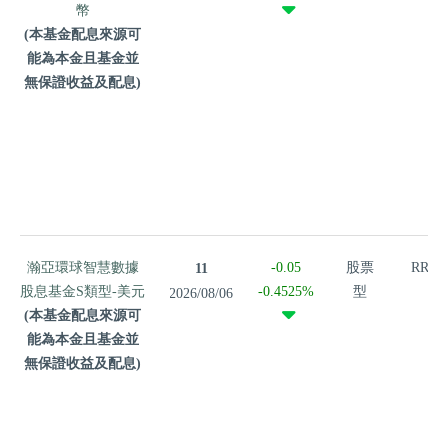
股息基金S
幣
類型-新台
(本基金配息來源可
幣
能為本金且基金並
(本基金配
無保證收益及配息)
息來源可
能為本金
且基金並
無保證收
益及配息)
瀚亞環球
瀚亞環球智慧數據
-0.05
股票
RR3
11
智慧數據
股息基金S類型-美元
-0.4525%
型
2026/08/06
股息基金S
(本基金配息來源可
類型-美元
能為本金且基金並
(本基金配
無保證收益及配息)
息來源可
能為本金
且基金並