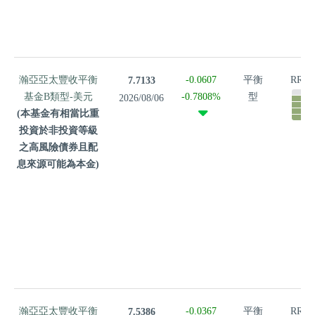
債券且配
息來源可
能為本金)
瀚亞亞太
瀚亞亞太豐收平衡
-0.0607
平衡
RR4
7.7133
豐收平衡
基金B類型-美元
-0.7808%
型
2026/08/06
基金B類
(本基金有相當比重
型-美元
投資於非投資等級
(本基金有
之高風險債券且配
相當比重
息來源可能為本金)
投資於非
投資等級
之高風險
債券且配
息來源可
能為本金)
瀚亞亞太
瀚亞亞太豐收平衡
-0.0367
平衡
RR4
7.5386