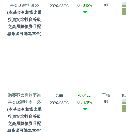
豐收平衡
基金B類型-澳幣
-0.4845%
型
2026/08/06
基金B類
(本基金有相當比重
型-澳幣
投資於非投資等級
(本基金有
之高風險債券且配
相當比重
息來源可能為本金)
投資於非
投資等級
之高風險
債券且配
息來源可
能為本金)
瀚亞亞太
瀚亞亞太豐收平衡
-0.0422
平衡
RR4
7.66
豐收平衡
基金B類型-南非幣
-0.5479%
型
2026/08/06
基金B類
(本基金有相當比重
型-南非幣
投資於非投資等級
(本基金有
之高風險債券且配
相當比重
息來源可能為本金)