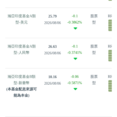
瀚亞印度
瀚亞印度基金A類
-0.1
股票
RR5
25.79
基金A類
型-美元
-0.3862%
型
2026/08/06
型-美元
瀚亞印度
瀚亞印度基金A類
-0.1
股票
RR5
26.63
基金A類
型-人民幣
-0.3741%
型
2026/08/06
型-人民幣
瀚亞印度
瀚亞印度基金B類
-0.06
股票
RR5
10.16
基金B類
型-新臺幣
-0.5871%
型
2026/08/06
型-新臺幣
(本基金配息來源可
(本基金配
能為本金)
息來源可
能為本金)