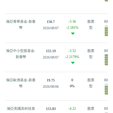
幣
瀚亞菁華
瀚亞菁華基金-新臺
-3.36
股票
RR4
150.7
基金-新臺
幣
-2.181%
型
2026/08/07
幣
瀚亞中小
瀚亞中小型股基金-
-3.52
股票
RR5
155.19
型股基金-
新臺幣
-2.2179%
型
2026/08/07
新臺幣
瀚亞歐洲
瀚亞歐洲基金-新臺
0
股票
RR4
19.75
基金-新臺
幣
0%
型
2026/08/06
幣
瀚亞美國
瀚亞美國高科技基
-4.22
股票
RR4
153.83