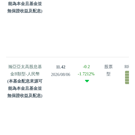
美元
能為本金且基金並
(本基金配
無保證收益及配息)
息來源可
能為本金
且基金並
無保證收
益及配息)
瀚亞亞太
瀚亞亞太高股息基
-0.2
股票
RR5
11.42
高股息基
金B類型-人民幣
-1.7212%
型
2026/08/06
金B類型-
(本基金配息來源可
人民幣
能為本金且基金並
(本基金配
無保證收益及配息)
息來源可
能為本金
且基金並
無保證收
益及配息)