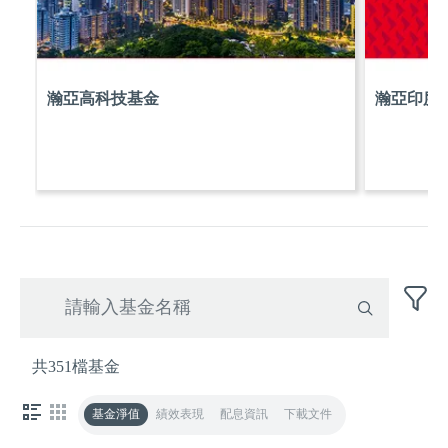
瀚亞高科技基金
瀚亞印度
共351檔基金
基金淨值
績效表現
配息資訊
下載文件