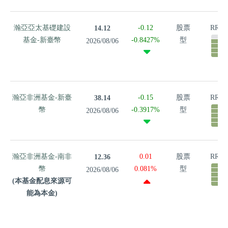
瀚亞亞太
瀚亞亞太基礎建設
-0.12
股票
RR4
14.12
基礎建設
基金-新臺幣
-0.8427%
型
2026/08/06
基金-新臺
幣
瀚亞非洲
瀚亞非洲基金-新臺
-0.15
股票
RR5
38.14
基金-新臺
幣
-0.3917%
型
2026/08/06
幣
瀚亞非洲
瀚亞非洲基金-南非
0.01
股票
RR5
12.36
基金-南非
幣
0.081%
型
2026/08/06
幣
(本基金配息來源可
(本基金配
能為本金)
息來源可
能為本金)