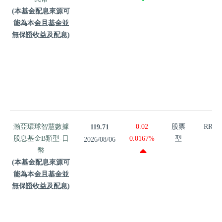
類型-人民
(本基金配息來源可
幣
能為本金且基金並
(本基金配
無保證收益及配息)
息來源可
能為本金
且基金並
無保證收
益及配息)
瀚亞環球
瀚亞環球智慧數據
0.02
股票
RR3
119.71
智慧數據
股息基金B類型-日
0.0167%
型
2026/08/06
股息基金B
幣
類型-日幣
(本基金配息來源可
(本基金配
能為本金且基金並
息來源可
無保證收益及配息)
能為本金
且基金並
無保證收