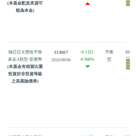
類型 – 新
(本基金配息來源可
台幣
能為本金)
(本基金配
息來源可
能為本金)
瀚亞亞太
瀚亞亞太豐收平衡
-0.1322
平衡
RR4
13.8417
豐收平衡
基金A類型-新臺幣
-0.946%
型
2026/08/06
基金A類
(本基金有相當比重
型-新臺幣
投資於非投資等級
(本基金有
之高風險債券)
相當比重
投資於非
投資等級
之高風險
債券)