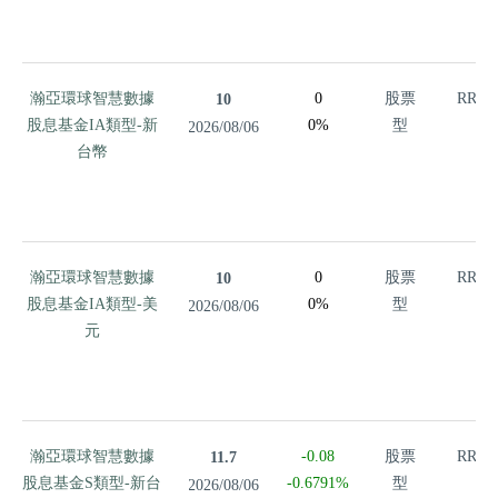
益及配息)
瀚亞環球
瀚亞環球智慧數據
0
股票
RR3
10
智慧數據
股息基金IA類型-新
0%
型
2026/08/06
股息基金
台幣
IA類型-新
台幣
瀚亞環球
瀚亞環球智慧數據
0
股票
RR3
10
智慧數據
股息基金IA類型-美
0%
型
2026/08/06
股息基金
元
IA類型-美
元
瀚亞環球
瀚亞環球智慧數據
-0.08
股票
RR3
11.7
智慧數據
股息基金S類型-新台
-0.6791%
型
2026/08/06