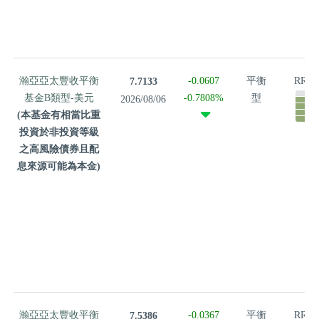
債券且配
息來源可
能為本金)
瀚亞亞太
瀚亞亞太豐收平衡
-0.0607
平衡
RR4
7.7133
豐收平衡
基金B類型-美元
-0.7808%
型
2026/08/06
基金B類
(本基金有相當比重
型-美元
投資於非投資等級
(本基金有
之高風險債券且配
相當比重
息來源可能為本金)
投資於非
投資等級
之高風險
債券且配
息來源可
能為本金)
瀚亞亞太
瀚亞亞太豐收平衡
-0.0367
平衡
RR4
7.5386