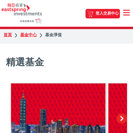
登入交易中心
首頁
基金中心
基金淨值
精選基金