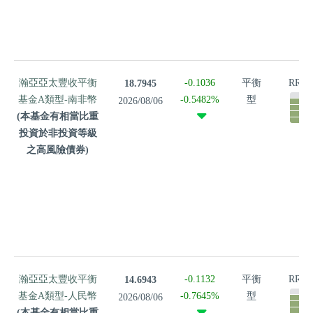
投資等級
之高風險
債券)
瀚亞亞太
瀚亞亞太豐收平衡
-0.1036
平衡
RR4
18.7945
豐收平衡
基金A類型-南非幣
-0.5482%
型
2026/08/06
基金A類
(本基金有相當比重
型-南非幣
投資於非投資等級
(本基金有
之高風險債券)
相當比重
投資於非
投資等級
之高風險
債券)
瀚亞亞太
瀚亞亞太豐收平衡
-0.1132
平衡
RR4
14.6943
豐收平衡
基金A類型-人民幣
-0.7645%
型
2026/08/06
基金A類
(本基金有相當比重